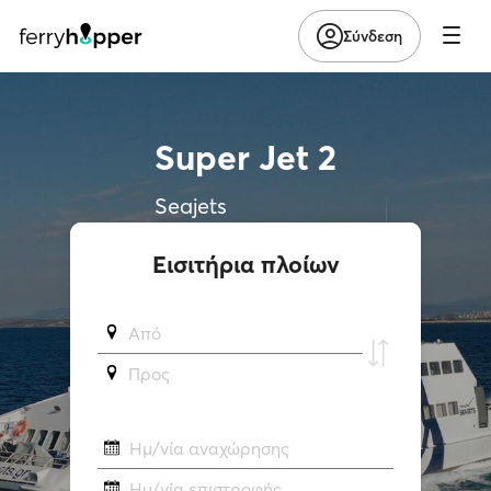
Σύνδεση
Super Jet 2
Seajets
Εισιτήρια πλοίων
Από
Προς
Ημ/νία αναχώρησης
Ημ/νία επιστροφής