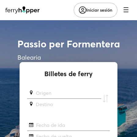
Iniciar sesión
Passio per Formentera
Balearia
Billetes de ferry
Origen
Destino
Fecha de ida
Fecha de vuelta