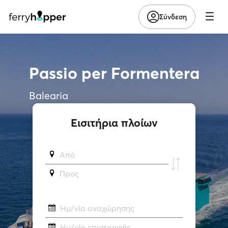
Σύνδεση
Passio per Formentera
Balearia
Εισιτήρια πλοίων
Από
Προς
Ημ/νία αναχώρησης
Ημ/νία επιστροφής