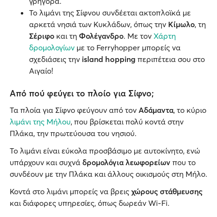
γρήγορα.
Το λιμάνι της Σίφνου συνδέεται ακτοπλοϊκά με
αρκετά νησιά των Κυκλάδων, όπως την
Κίμωλο
, τη
Σέριφο
και τη
Φολέγανδρο
. Με τον
Χάρτη
δρομολογίων
με το Ferryhopper μπορείς να
σχεδιάσεις την
island hopping
περιπέτεια σου στο
Αιγαίο!
Από πού φεύγει το πλοίο για Σίφνο;
Τα πλοία για Σίφνο φεύγουν από τον
Αδάμαντα
, το κύριο
λιμάνι της Μήλου
, που βρίσκεται πολύ κοντά στην
Πλάκα, την πρωτεύουσα του νησιού.
Το λιμάνι είναι εύκολα προσβάσιμο με αυτοκίνητο, ενώ
υπάρχουν και συχνά
δρομολόγια λεωφορείων
που το
συνδέουν με την Πλάκα και άλλους οικισμούς στη Μήλο.
Κοντά στο λιμάνι μπορείς να βρεις
χώρους στάθμευσης
και διάφορες υπηρεσίες, όπως δωρεάν Wi-Fi.