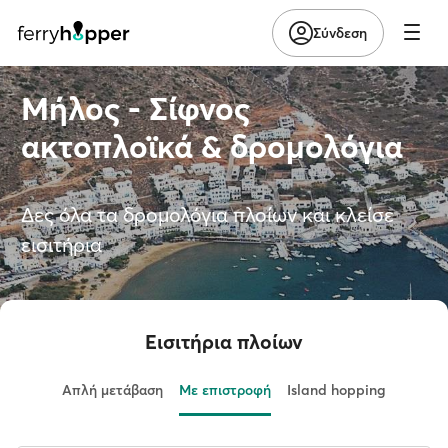
Σύνδεση
Μήλος - Σίφνος
ακτοπλοϊκά & δρομολόγια
Δες όλα τα δρομολόγια πλοίων και κλείσε
εισιτήρια
Εισιτήρια πλοίων
Απλή μετάβαση
Με επιστροφή
Island hopping