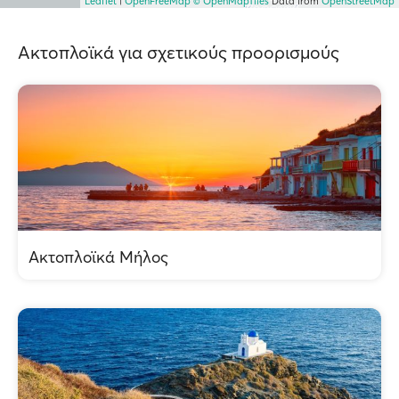
Leaflet
|
OpenFreeMap
© OpenMapTiles
Data from
OpenStreetMap
Ακτοπλοϊκά για σχετικούς προορισμούς
Ακτοπλοϊκά Μήλος