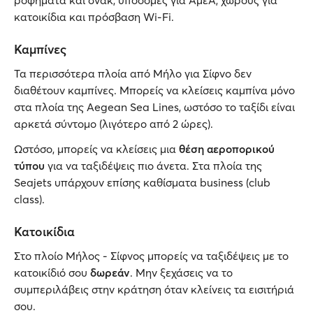
ροφήματα και σνακ, υποδομές για ΑμεΑ, χώρους για
κατοικίδια και πρόσβαση Wi-Fi.
Καμπίνες
Τα περισσότερα πλοία από Μήλο για Σίφνο δεν
διαθέτουν καμπίνες. Μπορείς να κλείσεις καμπίνα μόνο
στα πλοία της Aegean Sea Lines, ωστόσο το ταξίδι είναι
αρκετά σύντομο (λιγότερο από 2 ώρες).
Ωστόσο, μπορείς να κλείσεις μια
θέση αεροπορικού
τύπου
για να ταξιδέψεις πιο άνετα. Στα πλοία της
Seajets υπάρχουν επίσης καθίσματα business (club
class).
Κατοικίδια
Στο πλοίο Μήλος - Σίφνος μπορείς να ταξιδέψεις με το
κατοικίδιό σου
δωρεάν
. Μην ξεχάσεις να το
συμπεριλάβεις στην κράτηση όταν κλείνεις τα εισιτήριά
σου.