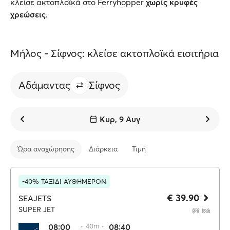
κλείσε ακτοπλοϊκά στο Ferryhopper
χωρίς κρυφές
χρεώσεις
.
Μήλος - Σίφνος: κλείσε ακτοπλοϊκά εισιτήρια
Αδάμαντας
Σίφνος
Κυρ, 9 Αυγ
Ώρα αναχώρησης
Διάρκεια
Τιμή
-40% ΤΑΞΙΔΙ ΑΥΘΗΜΕΡΟΝ
€ 39.90
SEAJETS
SUPER JET
08:00
·· 40m ··
08:40