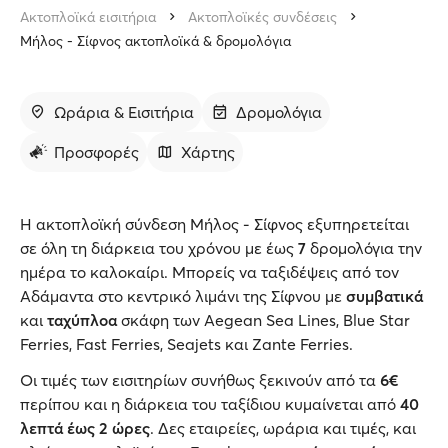
Ακτοπλοϊκά εισιτήρια
Ακτοπλοϊκές συνδέσεις
Μήλος - Σίφνος ακτοπλοϊκά & δρομολόγια
Ωράρια & Εισιτήρια
Δρομολόγια
Προσφορές
Χάρτης
Η ακτοπλοϊκή σύνδεση Μήλος - Σίφνος εξυπηρετείται
σε όλη τη διάρκεια του χρόνου με έως
7
δρομολόγια την
ημέρα το καλοκαίρι. Μπορείς να ταξιδέψεις από τον
Αδάμαντα στο κεντρικό λιμάνι της Σίφνου με
συμβατικά
και
ταχύπλοα
σκάφη των Aegean Sea Lines, Blue Star
Ferries, Fast Ferries, Seajets και Zante Ferries.
Οι τιμές των εισιτηρίων συνήθως ξεκινούν από τα
6€
περίπου και η διάρκεια του ταξίδιου κυμαίνεται από
40
λεπτά έως 2 ώρες
. Δες εταιρείες, ωράρια και τιμές, και