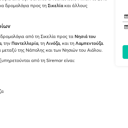
ορα δρομολόγια προς τη
Σικελία
και άλλους
οίων
 δρομολόγια από τη Σικελία προς τα
Nησιά του
α
, την
Παντελλερία
, τη
Λινόζα,
και τη
Λαμπεντούζα
.
α μεταξύ της Νάπολης και των Νησιών του Αιόλου.
ξυπηρετούνται από τη Siremar είναι:
ζα