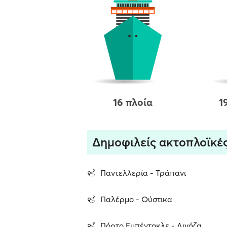
16 πλοία
1
Δημοφιλείς ακτοπλοϊκέ
Παντελλερία - Τράπανι
Παλέρμο - Ούστικα
Πόρτο Εμπέντοκλε - Λινόζα