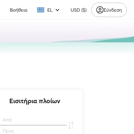
υ
Βοήθεια
EL
USD ($)
Σύνδεση
Εισιτήρια πλοίων
Από
Προς