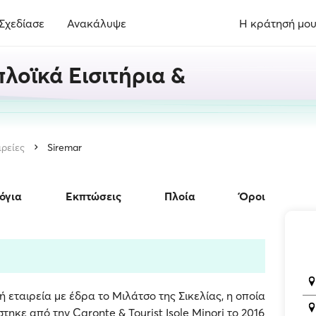
Σχεδίασε
Ανακάλυψε
Η κράτησή μο
λοϊκά Εισιτήρια &
ιρείες
Siremar
όγια
Εκπτώσεις
Πλοία
Όροι
ή εταιρεία με έδρα το Μιλάτσο της Σικελίας, η οποία
τηκε από την Caronte & Tourist Isole Minori το 2016