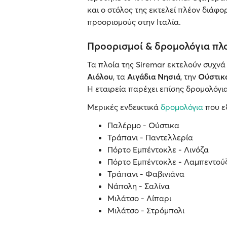
και ο στόλος της εκτελεί πλέον διάφ
προορισμούς στην Ιταλία.
Προορισμοί & δρομολόγια πλ
Τα πλοία της Siremar εκτελούν συχνά
Αιόλου
, τα
Αιγάδια Νησιά
, την
Oύστικ
Η εταιρεία παρέχει επίσης δρομολόγι
Μερικές ενδεικτικά
δρομολόγια
που ε
Παλέρμο - Oύστικα
Τράπανι - Παντελλερία
Πόρτο Εμπέντοκλε - Λινόζα
Πόρτο Εμπέντοκλε - Λαμπεντού
Τράπανι - Φαβινιάνα
Νάπολη - Σαλίνα
Μιλάτσο - Λίπαρι
Μιλάτσο - Στρόμπολι