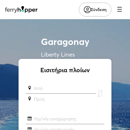
Σύνδεση
Garagonay
Liberty Lines
Εισιτήρια πλοίων
Από
Προς
Ημ/νία αναχώρησης
Ημ/νία επιστροφής