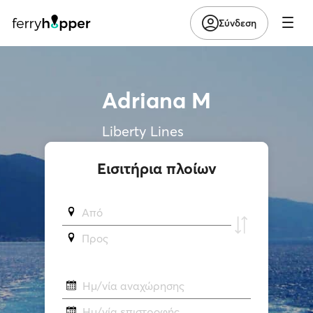
Σύνδεση
Adriana M
Liberty Lines
Εισιτήρια πλοίων
Από
Προς
Ημ/νία αναχώρησης
Ημ/νία επιστροφής