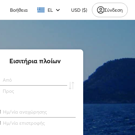
υ
Βοήθεια
EL
USD ($)
Σύνδεση
Εισιτήρια πλοίων
Από
Προς
Ημ/νία αναχώρησης
Ημ/νία επιστροφής