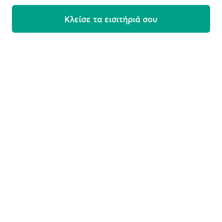
Κλείσε τα εισιτήριά σου
Εγγραφή στο newsletter μας
Προσφορές, ενημερώσεις και ταξιδιωτικές συμβουλές
απευθείας στο email σου
Email
Εγγραφή
This site is protected by reCAPTCHA and the Google
Privacy
Policy
and
Terms of Service
apply.