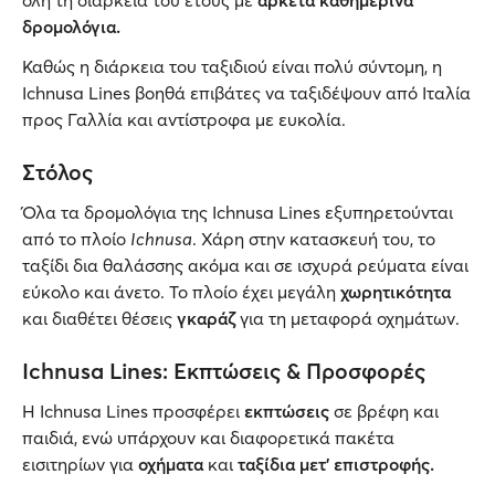
όλη τη διάρκεια του έτους με
αρκετά καθημερινά
δρομολόγια.
Καθώς η διάρκεια του ταξιδιού είναι πολύ σύντομη, η
Ichnusa Lines βοηθά επιβάτες να ταξιδέψουν από Ιταλία
προς Γαλλία και αντίστροφα με ευκολία.
Στόλος
Όλα τα δρομολόγια της Ichnusa Lines εξυπηρετούνται
από το πλοίο
Ichnusa
. Χάρη στην κατασκευή του, το
ταξίδι δια θαλάσσης ακόμα και σε ισχυρά ρεύματα είναι
εύκολο και άνετο. Το πλοίο έχει μεγάλη
χωρητικότητα
και διαθέτει θέσεις
γκαράζ
για τη μεταφορά οχημάτων.
Ichnusa Lines: Εκπτώσεις & Προσφορές
Η Ichnusa Lines προσφέρει
εκπτώσεις
σε βρέφη και
παιδιά, ενώ υπάρχουν και διαφορετικά πακέτα
εισιτηρίων για
οχήματα
και
ταξίδια μετ’ επιστροφής.