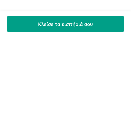
Κλείσε τα εισιτήριά σου
Εγγραφή στο newsletter μας
Προσφορές, ενημερώσεις και ταξιδιωτικές συμβουλές
απευθείας στο email σου
Email
Εγγραφή