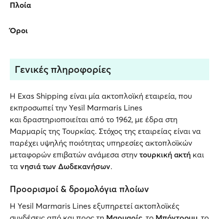
Πλοία
Όροι
Γενικές πληροφορίες
Η Exas Shipping είναι μία ακτοπλοϊκή εταιρεία, που
εκπροσωπεί την Yesil Marmaris Lines
και δραστηριοποιείται από το 1962, με έδρα στη
Μαρμαρίς της Τουρκίας. Στόχος της εταιρείας είναι να
παρέχει υψηλής ποιότητας υπηρεσίες ακτοπλοϊκών
μεταφορών επιβατών ανάμεσα στην
τουρκική ακτή
και
τα
νησιά των Δωδεκανήσων
.
Προορισμοί & δρομολόγια πλοίων
Η Yesil Marmaris Lines εξυπηρετεί ακτοπλοϊκές
συνδέσεις από και προς τη
Μαρμαρίς
, το
Μπόντρουμ
, το