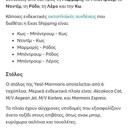
Ντιντίμ
, τη
Ρόδο
, τη
Λέρο
και την
Κω
.
Κάποιες ενδεικτικές
ακτοπλοϊκές συνδέσεις
που
διαθέτει η Exas Shipping είναι:
Κως - Μπόντρουμ - Κως
Ντιντίμ - Κως
Μαρμαρίς - Ρόδος
Μπόντρουμ - Ρόδος
Μπόντρουμ - Λέρος
Στόλος
Ο στόλος της Yesil Marmaris αποτελείται από 6
ταχύπλοα. Μερικά ενδεικτικά πλοία είναι:
Akcakoca Cat
,
M/V Aegean Jet
,
M/V Kartere
, και
Marmaris Express
.
Τα πλοία έχουν σύγχρονες υποδομές που εξασφαλίζουν
άνετο ταξίδι στους επιβάτες, όπως σνακ μπαρ,
ευρύχωρα σαλόνια και τουαλέτες.