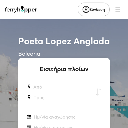
Σύνδεση
Poeta Lopez Anglada
Balearia
Εισιτήρια πλοίων
Από
Προς
Ημ/νία αναχώρησης
Ημ/νία επιστροφής