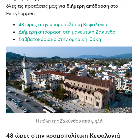
όλες τις προτάσεις μας για
διήμερη απόδραση
στο
Ferryhopper:
48 ώρες στην κοσμοπολίτικη Κεφαλονιά
Διήμερη απόδραση στη μαγευτική Ζάκυνθο
Σαββατοκύριακο στην ομηρική Ιθάκη
Η πόλη της Ζακύνθου από ψηλά
48 ώρες στην κοσμοπολίτικη Κεφαλονιά