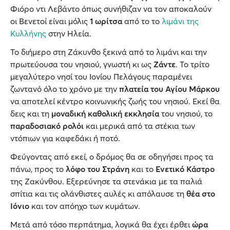
Φιόρο ντι Λεβάντο όπως συνήθιζαν να τον αποκαλούν
οι Βενετοί είναι μόλις
1 ωρίτσα
από το το
λιμάνι της
Κυλλήνης
στην Ηλεία.
Το διήμερο στη Ζάκυνθο ξεκινά από το λιμάνι και την
πρωτεύουσα του νησιού, γνωστή κι ως
Ζάντε
. Το τρίτο
μεγαλύτερο νησί του Ιονίου Πελάγους παραμένει
ζωντανό όλο το χρόνο με την
πλατεία του Αγίου Μάρκου
να αποτελεί κέντρο κοινωνικής ζωής του νησιού. Εκεί θα
δεις και τη
μοναδική καθολική εκκλησία
του νησιού, το
παραδοσιακό ρολόι
και μερικά από τα στέκια των
ντόπιων για καφεδάκι ή ποτό.
Φεύγοντας από εκεί, ο δρόμος θα σε οδηγήσει προς τα
πάνω, προς το
λόφο του Στράνη
και το
Ενετικό Κάστρο
της Ζακύνθου. Εξερεύνησε τα στενάκια με τα παλιά
σπίτια και τις ολάνθιστες αυλές κι απόλαυσε τη
θέα στο
Ιόνιο
και τον απόηχο των κυμάτων.
Μετά από τόσο περπάτημα, λογικά θα έχει έρθει
ώρα