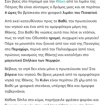
Σαν βγεις στο πηγαιμό για την
Ιθάκη
από το λιμάνι της
Πάτρας θα είναι σύντομος ο δρόμος μιας και σε περίπου
4 ώρες
θα βρίσκεσαι στο γραφικό
λιμάνι του Πισαετού
.
Από εκεί κατευθύνσου προς το
Βαθύ
, την πρωτεύουσα
του νησιού και ένα από τα ομορφότερα μέρη της
Ιθάκης. Στο Βαθύ θα νιώσεις αυτό που λένε οι ντόπιοι,
πως το νησί του Οδυσσέα
ηρεμεί
, συγχωρεί και μαγεύει!
Πάρε το μονοπάτι που ξεκινά από τον ναό της Παναγίας
στο
Περαχώρι
, περνά από την Παλαιόχωρα (από τους
πρώτους οικισμούς της Ιθάκης) και καταλήγει στο
μαγευτικό Σπήλαιο των Νυμφών
.
Βέβαια, το νησί δεν είναι μόνο η πρωτεύουσα του! Στα
βόρεια
του νησιού, θα βρεις μερικά από τα ομορφότερα
νησιά της Ιθάκης. Το
Κιόνι
είναι περίπου 25 χλμ.από το
Βαθύ με γραφικά στενάκια, υπέροχη θέα και όμορφα
ταβερνάκια.
Κάθισε δίπλα στο κύμα, παρήγγειλε φρέσκο ψαράκι και