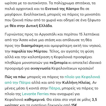
ωρίτσα με το αυτοκίνητο. Τα πολύχρωμα σπιτάκια, τα
παλιά αρχοντικά και το
Ενετικό της Κάστρο
θα σε
μαγέψουν. Εναλλακτικά, μπορείς να πάρεις το μονοπάτι
που ξεκινά πίσω από το χωριό και οδηγεί σε ένα ξέφωτο
με
θέα στην Δυτική Ελλάδα
.
Γυρνώντας προς το Αργοστόλι και περίπου 15 λεπτάκια
από την Άσσο κάνε μια στάση και απόλαυσε τη θέα
προς την
διασημότερη
και ομορφότερη ακτή του νησιού,
την
παραλία του Μύρτου
. Τέλος, αν αγαπάς τη φύση
αλλά και την καλοπέραση η Κεφαλονιά προσφέρει
πληθώρα μονοπατιών για
πεζοπορία
κι αποτελεί ιδανικό
προορισμό για
οινογνωσία
Κεφαλονίτικων κρασιών!
Πώς να πάω
: μπορείς να πάρεις το
πλοίο για Κεφαλονιά
από την
Πάτρα
αλλά και από την
Κυλλήνη Ηλείας
. Αν
μένεις μέσα ή κοντά στην
Πάτρα
, μπορείς να πάρεις το
πλοίο της
Levante Ferries
που αναχωρεί για
Κεφαλονιά
καθημερινά
. Θα είσαι στο νησί σε μόλις
3,5
ωρίτσες
και τα εισιτήρια ξεκινούν από
15€
.