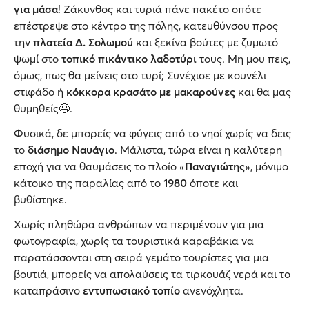
για μάσα
! Ζάκυνθος και τυριά πάνε πακέτο οπότε
επέστρεψε στο κέντρο της πόλης, κατευθύνσου προς
την
πλατεία Δ. Σολωμού
και ξεκίνα βούτες με ζυμωτό
ψωμί στο
τοπικό πικάντικο λαδοτύρι
τους. Μη μου πεις,
όμως, πως θα μείνεις στο τυρί; Συνέχισε με κουνέλι
στιφάδο ή
κόκκορα κρασάτο με μακαρούνες
και θα μας
θυμηθείς🤤.
Φυσικά, δε μπορείς να φύγεις από το νησί χωρίς να δεις
το
διάσημο Ναυάγιο
. Μάλιστα, τώρα είναι η καλύτερη
εποχή για να θαυμάσεις το πλοίο «
Παναγιώτης
», μόνιμο
κάτοικο της παραλίας από το
1980
όποτε και
βυθίστηκε.
Χωρίς πληθώρα ανθρώπων να περιμένουν για μια
φωτογραφία, χωρίς τα τουριστικά καραβάκια να
παρατάσσονται στη σειρά γεμάτο τουρίστες για μια
βουτιά, μπορείς να απολαύσεις τα τιρκουάζ νερά και το
καταπράσινο
εντυπωσιακό τοπίο
ανενόχλητα.