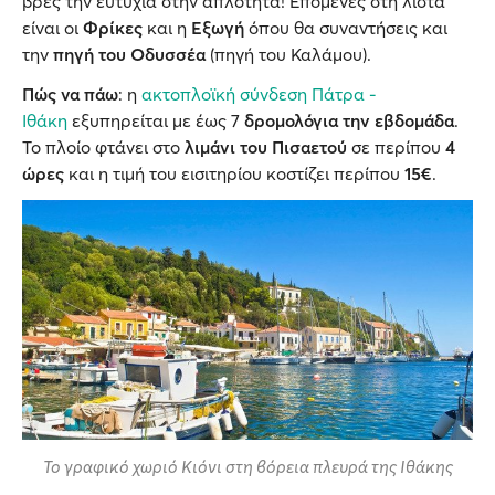
βρες την ευτυχία στην απλότητα! Επόμενες στη λίστα
είναι οι
Φρίκες
και η
Εξωγή
όπου θα συναντήσεις και
την
πηγή του Οδυσσέα
(πηγή του Καλάμου).
Πώς να πάω
: η
ακτοπλοϊκή σύνδεση Πάτρα -
Ιθάκη
εξυπηρείται με έως 7
δρομολόγια την εβδομάδα
.
Το πλοίο φτάνει στο
λιμάνι του Πισαετού
σε περίπου
4
ώρες
και η τιμή του εισιτηρίου κοστίζει περίπου
15€
.
Το γραφικό χωριό Κιόνι στη βόρεια πλευρά της Ιθάκης