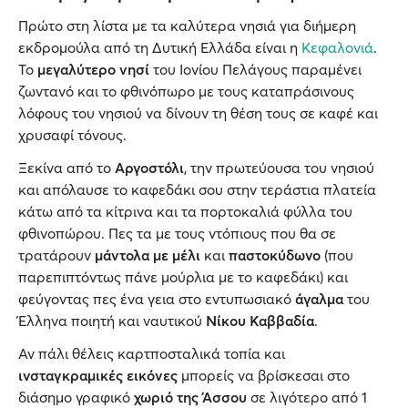
Πρώτο στη λίστα με τα καλύτερα νησιά για διήμερη
εκδρομούλα από τη Δυτική Ελλάδα είναι η
Κεφαλονιά
.
Το
μεγαλύτερο νησί
του Ιονίου Πελάγους παραμένει
ζωντανό και το φθινόπωρο με τους καταπράσινους
λόφους του νησιού να δίνουν τη θέση τους σε καφέ και
χρυσαφί τόνους.
Ξεκίνα από το
Αργοστόλι
, την πρωτεύουσα του νησιού
και απόλαυσε το καφεδάκι σου στην τεράστια πλατεία
κάτω από τα κίτρινα και τα πορτοκαλιά φύλλα του
φθινοπώρου. Πες τα με τους ντόπιους που θα σε
τρατάρουν
μάντολα με μέλι
και
παστοκύδωνο
(που
παρεπιπτόντως πάνε μούρλια με το καφεδάκι) και
φεύγοντας πες ένα γεια στο εντυπωσιακό
άγαλμα
του
Έλληνα ποιητή και ναυτικού
Νίκου Καββαδία
.
Αν πάλι θέλεις καρτποσταλικά τοπία και
ινσταγκραμικές εικόνες
μπορείς να βρίσκεσαι στο
διάσημο γραφικό
χωριό της Άσσου
σε λιγότερο από 1