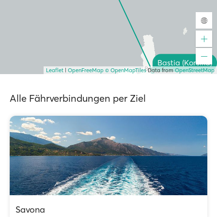
Bastia (Korsika)
Leaflet
|
OpenFreeMap
© OpenMapTiles
Data from
OpenStreetMap
Alle Fährverbindungen per Ziel
Savona