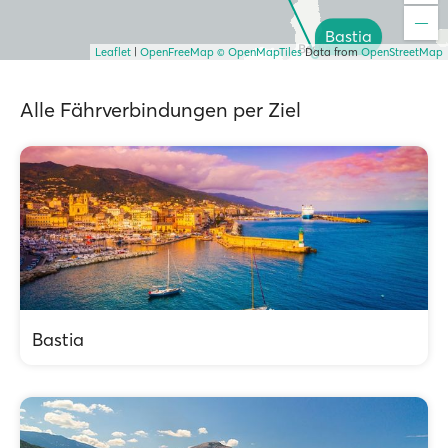
Bastia
Leaflet
|
OpenFreeMap
© OpenMapTiles
Data from
OpenStreetMap
Alle Fährverbindungen per Ziel
Bastia