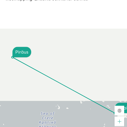
Piräus
Chal