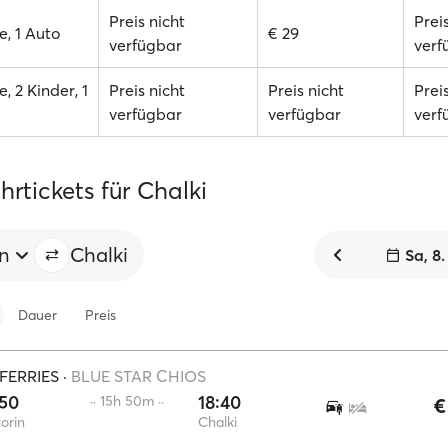
Preis nicht
Prei
, 1 Auto
€ 29
verfügbar
verf
, 2 Kinder, 1
Preis nicht
Preis nicht
Prei
verfügbar
verfügbar
verf
rtickets für Chalki
en
Chalki
Sa, 8
Dauer
Preis
FERRIES
·
BLUE STAR CHIOS
:50
18:40
·· 15h 50m ··
€
orin
Chalki