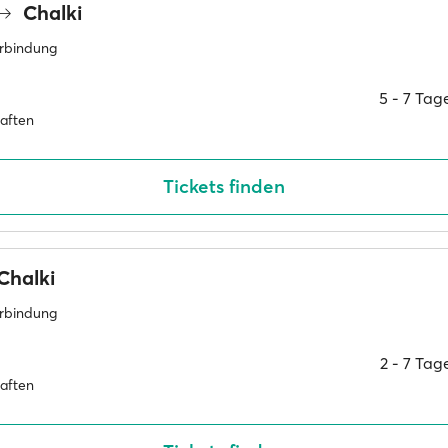
Chalki
erbindung
5 ‐ 7 Ta
haften
Tickets finden
Chalki
erbindung
2 ‐ 7 Ta
haften