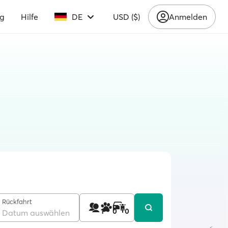
ng
Hilfe
DE
USD ($)
Anmelden
Rückfahrt
1
0
0
Datum auswählen