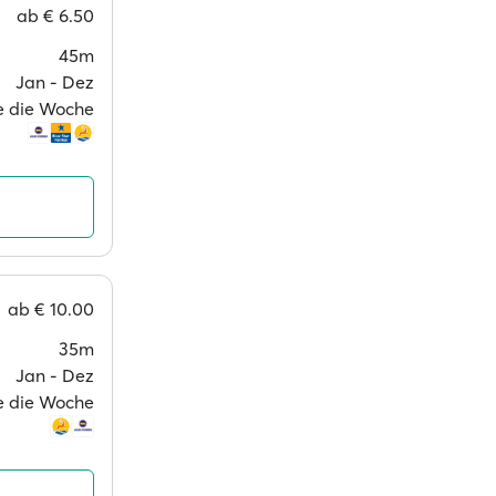
ab
€ 6.50
45m
Jan ‐ Dez
ge die Woche
ab
€ 10.00
35m
Jan ‐ Dez
ge die Woche