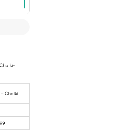
Chalki-
s – Chalki
.99