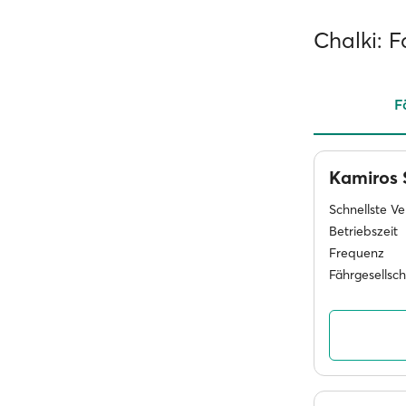
Chalki: 
F
Kamiros 
Schnellste V
Betriebszeit
Frequenz
Fährgesellsc