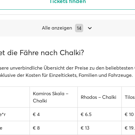
Tickets finden
Alle anzeigen
14
et die Fähre nach Chalki?
sere unverbindliche Übersicht der Preise zu den beliebtesten 
klusive der Kosten für Einzeltickets, Familien und Fahrzeuge.
Kamiros Skala –
Rhodos – Chalki
Tilo
Chalki
e*r
€ 4
€ 6.5
€ 10
e
€ 8
€ 13
€ 19