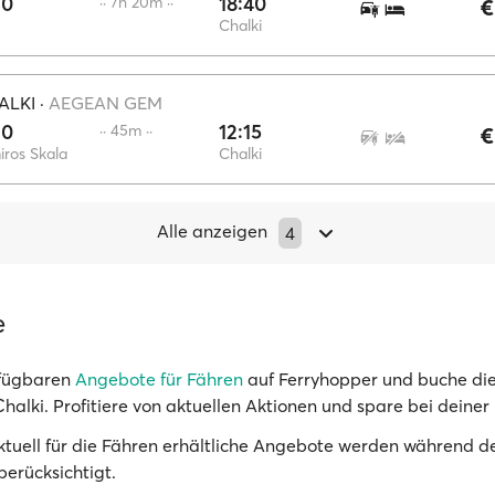
20
18:40
·· 7h 20m ··
€
Chalki
ALKI
·
AEGEAN GEM
30
12:15
·· 45m ··
€
ros Skala
Chalki
Alle anzeigen
4
e
rfügbaren
Angebote für Fähren
auf Ferryhopper und buche die
halki. Profitiere von aktuellen Aktionen und spare bei deiner 
Aktuell für die Fähren erhältliche Angebote werden während 
berücksichtigt.