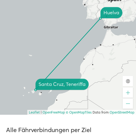
Huelva
Santa Cruz, Teneriffa
Leaflet
|
OpenFreeMap
© OpenMapTiles
Data from
OpenStreetMap
Alle Fährverbindungen per Ziel