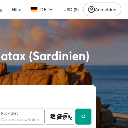
ng
Hilfe
DE
USD ($)
Anmelden
atax (Sardinien)
Rückfahrt
1
0
0
Datum auswählen