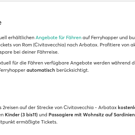
e
uell erhältlichen
Angebote für Fähren
auf Ferryhopper und bu
ickets von Rom (Civitavecchia) nach Arbatax. Profitiere von a
spare bei deiner Fährreise.
Aktuell für die Fähren verfügbare Angebote werden während d
Ferryhopper
automatisch
berücksichtigt.
is 2reisen auf der Strecke von Civitavecchia - Arbatax
kostenl
ten
Kinder (3 bis11)
und
Passagiere mit Wohnsitz auf Sardinien
tpunkt ermäßigte Tickets.