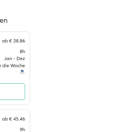
ren
ab
€ 38.86
8h
Jan ‐ Dez
ge die Woche
ab
€ 45.46
9h