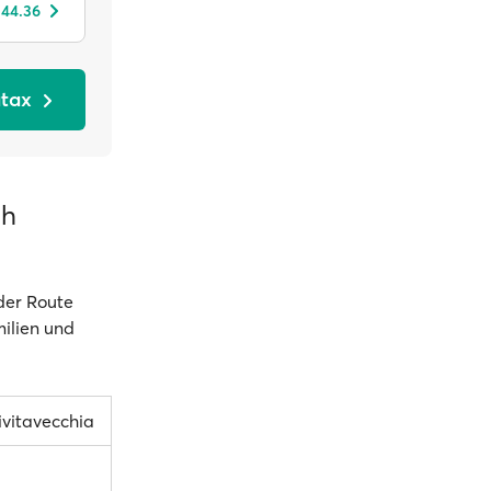
 44.36
atax
ch
 der Route
milien und
ivitavecchia