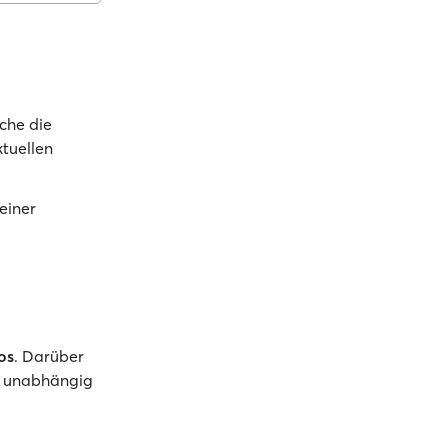
che die
ktuellen
einer
os
. Darüber
unabhängig