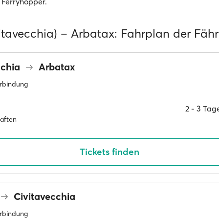
 Ferryhopper.
itavecchia) – Arbatax: Fahrplan der Fäh
cchia
Arbatax
erbindung
2 ‐ 3 Ta
haften
Tickets finden
Civitavecchia
erbindung