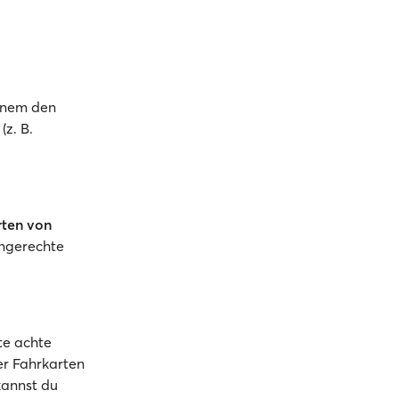
einem den
z. B.
rten von
engerechte
tte achte
er Fahrkarten
kannst du