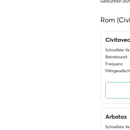
Gebühren auf
Rom (Civ
Civitave
Schnellste V
Betriebszeit
Frequenz
Fährgesellsc
Arbatax
Schnellste V