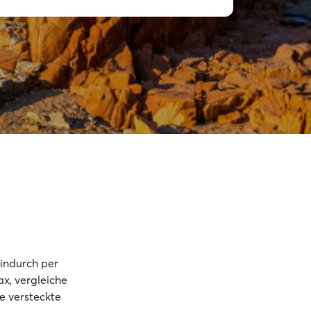
hindurch per
ax, vergleiche
e versteckte