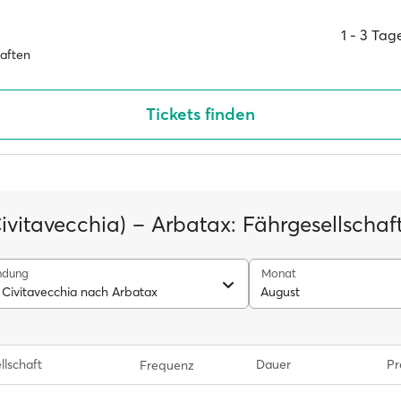
1 ‐ 3 Ta
haften
Tickets finden
ivitavecchia) – Arbatax: Fährgesellschaf
ndung
Monat
 Civitavecchia nach Arbatax
August
llschaft
Dauer
Pr
Frequenz