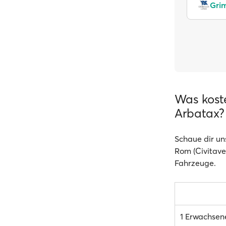
Grim
Was kost
Arbatax?
Schaue dir un
Rom (Civitavec
Fahrzeuge.
1 Erwachsen