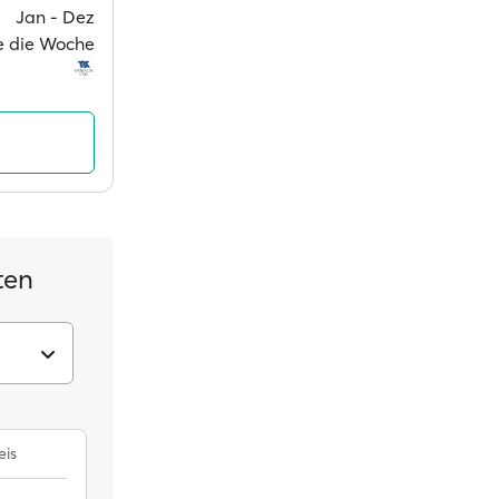
Jan ‐ Dez
ge die Woche
ten
eis