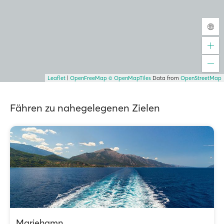
Leaflet
|
OpenFreeMap
© OpenMapTiles
Data from
OpenStreetMap
Fähren zu nahegelegenen Zielen
Mariehamn