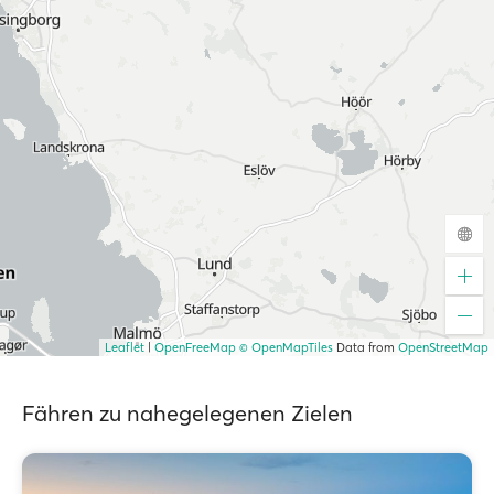
Leaflet
|
OpenFreeMap
© OpenMapTiles
Data from
OpenStreetMap
Fähren zu nahegelegenen Zielen