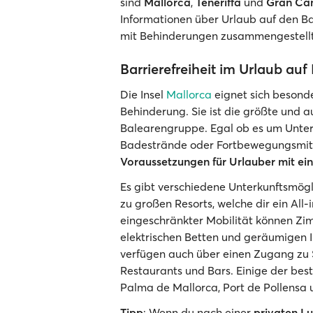
sind
Mallorca
,
Teneriffa
und
Gran Ca
Informationen über Urlaub auf den B
mit Behinderungen zusammengestellt
Barrierefreiheit im Urlaub auf
Die Insel
Mallorca
eignet sich besonde
Behinderung. Sie ist die größte und au
Balearengruppe. Egal ob es um Unterkü
Badestrände oder Fortbewegungsmitte
Voraussetzungen für Urlauber mit ei
Es gibt verschiedene Unterkunftsmögli
zu großen Resorts, welche dir ein All-
eingeschränkter Mobilität können Z
elektrischen Betten und geräumigen I
verfügen auch über einen Zugang zu
Restaurants und Bars. Einige der bes
Palma de Mallorca, Port de Pollensa u
Tipp
: Wenn du nach einer
privaten L