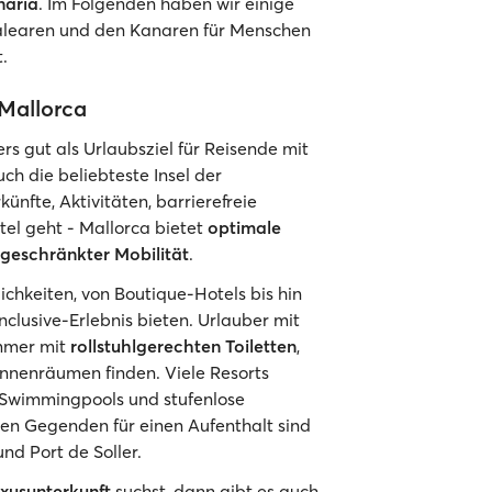
naria
. Im Folgenden haben wir einige
alearen und den Kanaren für Menschen
.
 Mallorca
rs gut als Urlaubsziel für Reisende mit
ch die beliebteste Insel der
nfte, Aktivitäten, barrierefreie
l geht - Mallorca bietet
optimale
ngeschränkter Mobilität
.
chkeiten, von Boutique-Hotels bis hin
inclusive-Erlebnis bieten. Urlauber mit
immer mit
rollstuhlgerechten Toiletten
,
nnenräumen finden. Viele Resorts
 Swimmingpools und stufenlose
ten Gegenden für einen Aufenthalt sind
nd Port de Soller.
uxusunterkunft
suchst, dann gibt es auch