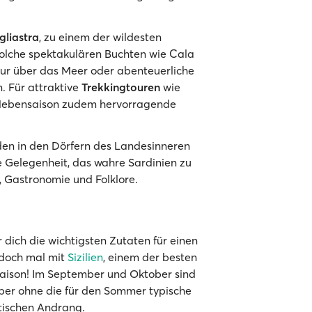
gliastra
, zu einem der wildesten
 solche spektakulären Buchten wie Cala
nur über das Meer oder abenteuerliche
 Für attraktive
Trekkingtouren
wie
e Nebensaison zudem hervorragende
den in den Dörfern des Landesinneren
te Gelegenheit, das wahre Sardinien zu
, Gastronomie und Folklore.
r dich die wichtigsten Zutaten für einen
 doch mal mit
Sizilien
, einem der besten
nsaison! Im September und Oktober sind
aber ohne die für den Sommer typische
tischen Andrang.