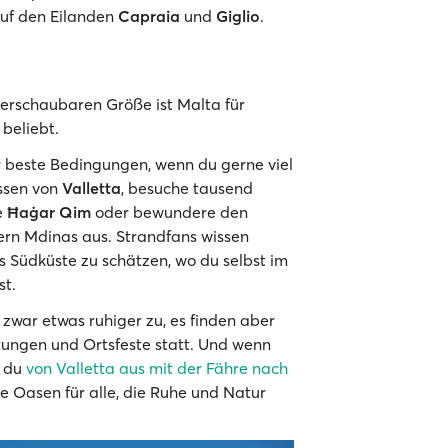
auf den Eilanden
Capraia
und
Giglio
.
erschaubaren Größe ist Malta für
beliebt.
ir beste Bedingungen, wenn du gerne viel
ssen von
Valletta
, besuche tausend
e
Ħaġar Qim
oder bewundere den
n Mdinas aus. Strandfans wissen
 Südküste zu schätzen, wo du selbst im
t.
zwar etwas ruhiger zu, es finden aber
ltungen und Ortsfeste statt. Und wenn
t du
von Valletta aus mit der Fähre nach
 Oasen für alle, die Ruhe und Natur