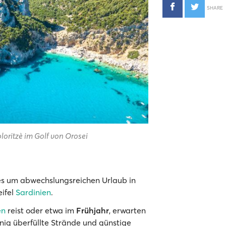
SHARE
loritzè im Golf von Orosei
 es um abwechslungsreichen Urlaub in
eifel
Sardinien
.
en
reist oder etwa im
Frühjahr
, erwarten
ig überfüllte Strände und günstige