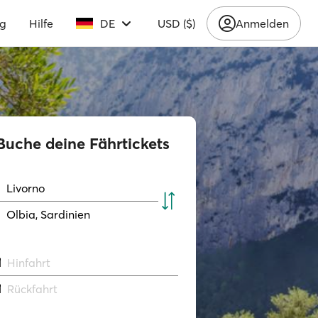
ng
Hilfe
DE
USD ($)
Anmelden
Buche deine Fährtickets
Livorno
Olbia, Sardinien
Hinfahrt
Rückfahrt