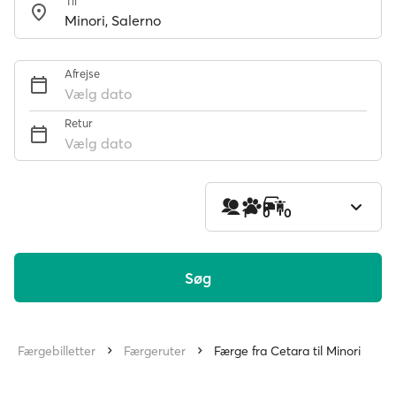
Til
Afrejse
Vælg dato
Retur
Vælg dato
1
0
0
Søg
Færgebilletter
Færgeruter
Færge fra Cetara til Minori