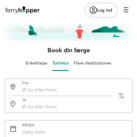
Log ind
Book din færge
Enkeltrejse
Tur/retur
Flere destinationer
Fra
Til
Afrejse
Vælg dato