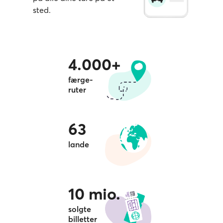
sted.
4.000+
færge-
ruter
63
lande
10 mio.
solgte
billetter