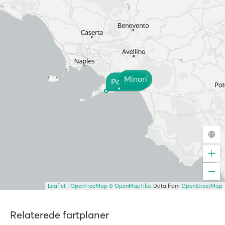
Minori
Positano
Leaflet
|
OpenFreeMap
© OpenMapTiles
Data from
OpenStreetMap
Relaterede fartplaner