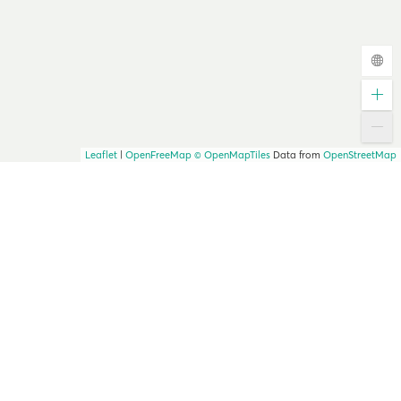
Leaflet
|
OpenFreeMap
© OpenMapTiles
Data from
OpenStreetMap
Færgekort over rejser i Grækenland, Italien og
Spanien: Ruter og priser
Det startede som et kort over færger til de græske øer,
men efterhånden som Ferryhopper bliver større, vokser
vores kort også. Du kan nu søge efter
alle færgeruter i
Middelhavet
på kortet, herunder spanske og italienske
færger.