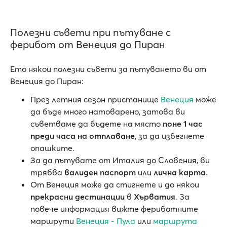
Полезни съвети при пътуване с
ферибот от Венеция до Пиран
Ето някои полезни съвети за пътуването ви от
Венеция до Пиран:
През летния сезон пристанище
Венеция
може
да бъде много натоварено, затова ви
съветваме да бъдете на място
поне 1 час
преди часа на отплаване
, за да избегнете
опашките.
За да пътувате от Италия до Словения, ви
трябва
валиден паспорт
или
лична карта
.
От Венеция може да стигнете и до някои
прекрасни дестинации
в
Хърватия
. За
повече информация вижте фериботните
маршрути
Венеция - Пула
или
маршрута