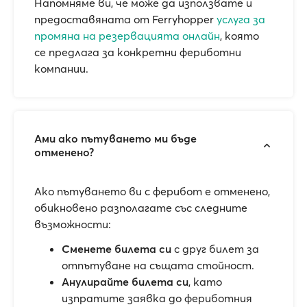
Напомняме ви, че може да използвате и
предоставяната от Ferryhopper
услуга за
промяна на резервацията онлайн
, която
се предлага за конкретни фериботни
компании.
Ами ако пътуването ми бъде
отменено?
Ако пътуването ви с ферибот е отменено,
обикновено разполагате със следните
възможности:
Сменете билета си
с друг билет за
отпътуване на същата стойност.
Анулирайте билета си
, като
изпратите заявка до фериботния