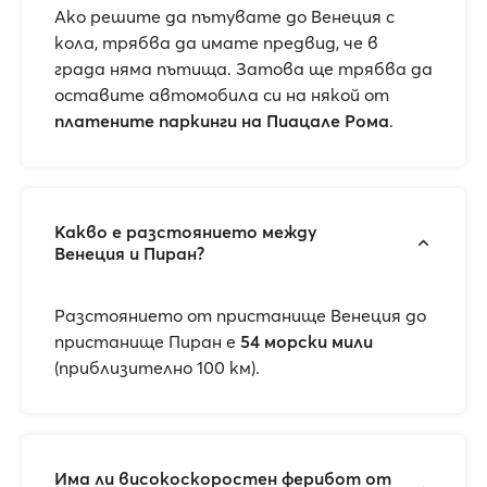
Ако решите да пътувате до Венеция с
кола, трябва да имате предвид, че в
града няма пътища. Затова ще трябва да
оставите автомобила си на някой от
платените паркинги на Пиацале Рома
.
Какво е разстоянието между
Венеция и Пиран?
Разстоянието от пристанище Венеция до
пристанище Пиран е
54 морски мили
(приблизително 100 км).
Има ли високоскоростен ферибот от