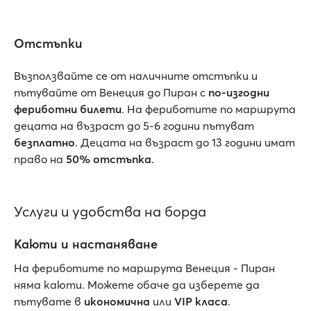
Отстъпки
Възползвайте се от наличните отстъпки и
пътувайте от Венеция до Пиран с
по-изгодни
фериботни билети
. На фериботите по маршрута
децата на възраст до 5-6 години пътуват
безплатно
. Децата на възраст до 13 години имат
право на
50% отстъпка
.
Услуги и удобства на борда
Каюти и настаняване
На фериботите по маршрута Венеция - Пиран
няма каюти. Можете обаче да изберете да
пътувате в
икономична
или
VIP класа
.