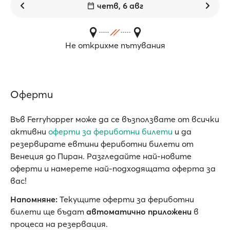
четв, 6 авг
Не открихме пътувания
Оферти
Във Ferryhopper може да се възползвате от всички
активни
oферти за фериботни билети
и да
резервирате евтини фериботни билети от
Венеция до Пиран. Разгледайте най-новите
оферти и намерете най-подходящата оферта за
вас!
Напомняне:
Текущите оферти за фериботни
билети ще бъдат
автоматично приложени
в
процеса на резервация.