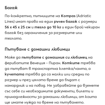
Багаж
По-конкретно, пътниците на
Kompas
(Adriatic
Lines) имат право на един
ръчен багаж
с размери
56 x 45 x 25 см
и
тегло до 10 кг
и един брой чекиран
багаж без ограничения за размерите или
теглото.
Пътуване с домашни любимци
Може да
пътувате с домашния си любимец
на
фериботите Венеция - Пиран.
Котките
трябва
да пътуват в транспортна клетка/чанта, а
кучетата
трябва да са малки или средни по
размер и през цялото време да бъдат с
намордник и на повод. Не забравяйте да вземете
със себе си необходимите документи, билети и
принадлежности за домашни любимци, от които
ще имате нужда по време на пътуването.