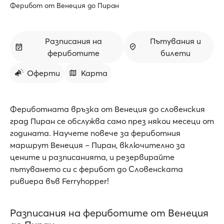
Ферибот от Венеция до Пиран
Разписания на
Пътувания и
фериботите
билети
Оферти
Карта
Фериботната връзка от Венеция до словенския
град Пиран се обслужва само през някои месеци от
годината. Научете повече за фериботния
маршрут Венеция – Пиран, включително за
цените и разписанията, и резервирайте
пътуването си с ферибот до Словенската
ривиера във Ferryhopper!
Разписания на фериботите от Венеция