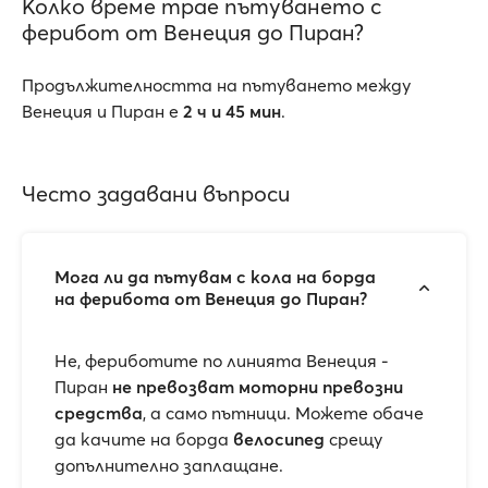
Колко време трае пътуването с
ферибот от Венеция до Пиран?
Продължителността на пътуването между
Венеция и Пиран е
2 ч и 45 мин
.
Често задавани въпроси
Мога ли да пътувам с кола на борда
на ферибота от Венеция до Пиран?
Не, фериботите по линията Венеция -
Пиран
не превозват моторни превозни
средства
, а само пътници. Можете обаче
да качите на борда
велосипед
срещу
допълнително заплащане.