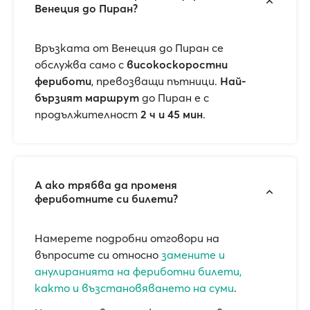
Венеция до Пиран?
Връзката от Венеция до Пиран се
обслужва само с
високоскоростни
фериботи
, превозващи пътници.
Най-
бързият маршрут
до Пиран е с
продължителност
2 ч и 45 мин
.
А ако трябва да променя
фериботните си билети?
Намерете подробни отговори на
въпросите си относно
замените и
анулиранията на фериботни билети,
както и възстановяването на суми
.