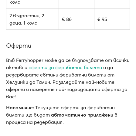
кола
2 възрастни, 2
€ 86
€ 95
деца, 1 кола
Оферти
Във Ferryhopper може да се възползвате от всички
активни
oферти за фериботни билети
и да
резервирате евтини фериботни билети от
Хелзинки до Талин. Разгледайте най-новите
оферти и намерете най-подходящата оферта за
вас!
Напомняне:
Текущите оферти за фериботни
билети ще бъдат
автоматично приложени
в
процеса на резервация.