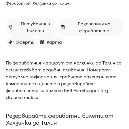
Ферибот от Хелзинки до Талин
Пътувания и
Разписания на
билети
фериботите
Оферти
Карта
По фериботния маршрут от Хелзинки до Талин се
осъществяват редовни плавания. Намерете
актуална информация, сравнете разписанията,
компаниите и цените и резервирайте
фериботните си билети във Ferryhopper без
скрити такси.
Резервирайте фериботни билети от
Хелзинки до Талин