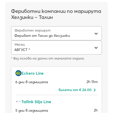
Фериботни компании по маршрута
Хелзинки – Талин
Фериботен маршрут
Ферибот от Талин до Хелзинки
Месец
АВГУСТ *
* Въз основа на данни от миналата година.
Eckero Line
2h 15m
6 дни в седмицата
билети от € 24.00
Tallink Silja Line
2h
5 дни в седмицата