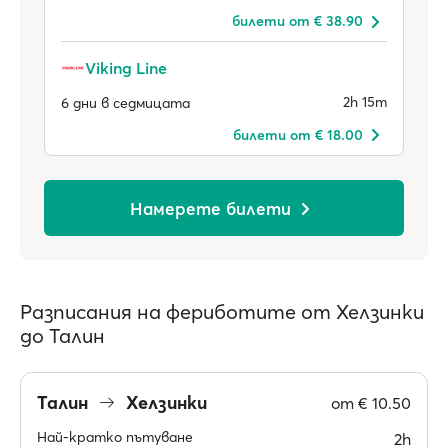
билети от € 38.90
Viking Line
2h 15m
6 дни в седмицата
билети от € 18.00
Намерете билети
Разписания на фериботите от Хелзинки
до Талин
Талин
Хелзинки
от
€ 10.50
Най-кратко пътуване
2h