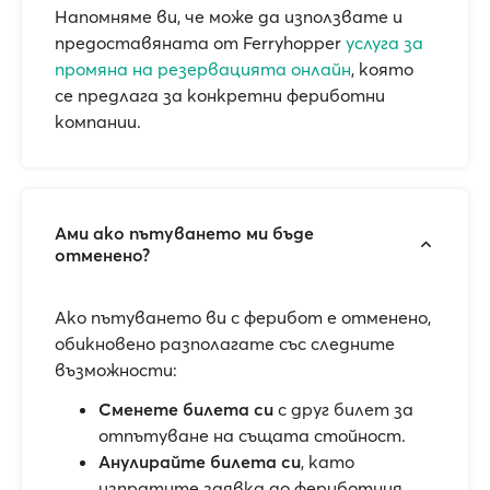
Напомняме ви, че може да използвате и
предоставяната от Ferryhopper
услуга за
промяна на резервацията онлайн
, която
се предлага за конкретни фериботни
компании.
Ами ако пътуването ми бъде
отменено?
Ако пътуването ви с ферибот е отменено,
обикновено разполагате със следните
възможности:
Сменете билета си
с друг билет за
отпътуване на същата стойност.
Анулирайте билета си
, като
изпратите заявка до фериботния