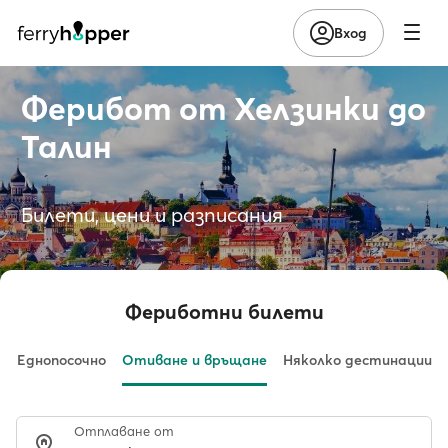
Вход
Ферибот от Хелзинки до
Талин
Билети, цени и разписания
Фериботни билети
Еднопосочно
Отиване и връщане
Няколко дестинации
Отплаване от