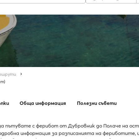
ршрути
ет)
ъпки
Обща информация
Полезни съвети
а пътувате с ферибот от Дубровник до Полаче на ос
дробна информация за разписанията на фериботите, 