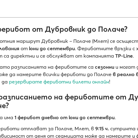
ферибот от Дубровник до Полаче?
ботния маршрут Дубровник – Полаче (Млет) се осъщес
лавания
от
юни до септември
. Фериботните връзки с
 са директни и се обслужват от компанията
TP-Line
.
 като разписанията на фериботите са
сезонни
и могат 
оже да намерите всички фериботи до Полаче
в реално 
и да
резервирате фериботни билети онлайн
!
 разписанието на фериботите от Д
че?
а има
1 ферибот дневно
от юни до септември
.
риботи отплават за Полаче, Млет, в
9:15 ч.
сутринта 
ависимост от деня от седмицата може да намерите и 