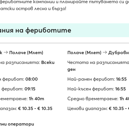
фериботните компании и планирайте пътуването си до
ватски остров лесно и бързо!
ания на фериботите
ик
Полаче (Млет)
Полаче (Млет)
Дубровн
на разписанията:
Всеки
Честота на разписанията
ден
н ферибот:
08:00
Най-ранен ферибот:
16:55
 ферибот:
09:15
Най-късен ферибот:
16:55
реметраене:
1h 40m
Средно времетраене:
1h 
апазон:
€ 10.35 - € 10.35
Ценови диапазон:
€ 10.35 - 
ни оператори