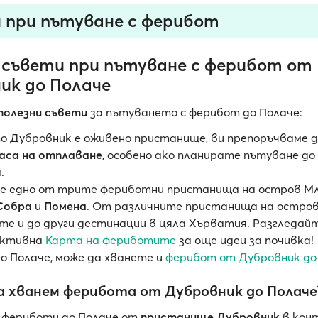
 при пътуване с ферибот
 съвети при пътуване с ферибот от
ик до Полаче
полезни съвети
за пътуването с ферибот до Полаче:
то Дубровник е оживено пристанище, ви препоръчваме 
часа на отплаване
, особено ако планирате пътуване до
.
е едно от трите фериботни пристанища на остров Мл
Собра
и
Помена
. От различните пристанища на остров
те и до други дестинации в цяла Хърватия. Разгледа
активна
Карта на фериботите
за още идеи за почивка!
о Полаче, може да хванете и
ферибот от Дубровник до
а хванем ферибота от Дубровник до Полаче
 фериботи до Полаче от
пристанище Дубровник
в кон