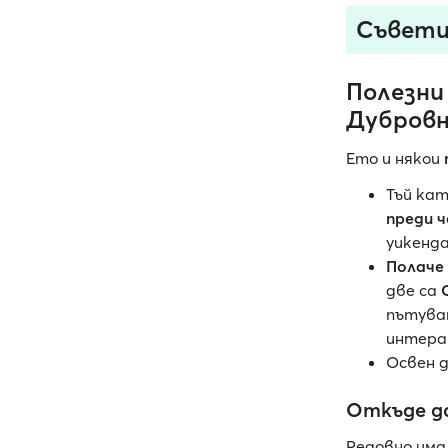
Съвети
Полезни
Дубровн
Ето и някои
Тъй ка
преди 
уикенда
Полаче
две са
пътува
интер
Освен д
Откъде д
Редовно има