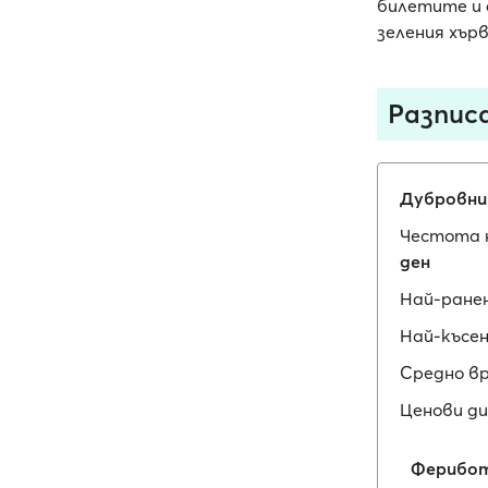
билетите и 
зеления хър
Разпис
Дубровн
Честота 
ден
Най-ране
Най-късен
Средно в
Ценови ди
Ферибот