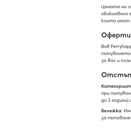
Цената на 
обикновено 
които имат 
Оферти
Във Ferryho
пътуването 
за вас и пл
Отстъп
Категориит
при пътуван
до 3 години)
Бележка
: И
за пътуване