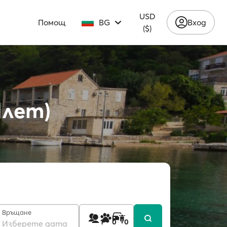
USD
Помощ
BG
Вход
($)
Млет)
Връщане
1
0
0
Изберете дата