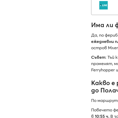
Има ли 
Да, по фери
ежедневни п
остров Млет
Съвет
: Тъй
променят, м
Ferryhopper 
Какво е
до Пола
По маршрут
Повечето фе
в
10:55 ч.
В з