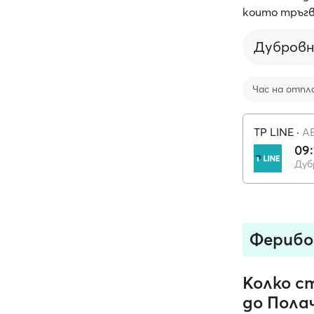
които тръг
Дубровн
Час на отпл
TP LINE
·
A
09:
Дуб
Ферибо
Колко с
до Пола