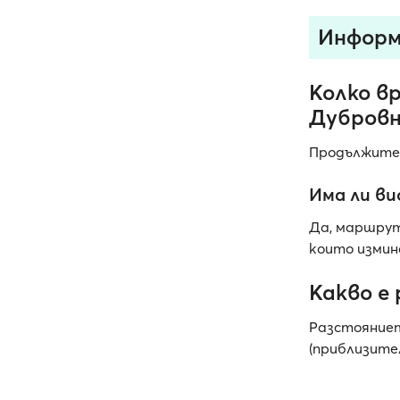
Информ
Колко в
Дубровн
Продължите
Има ли ви
Да, маршрут
които измин
Какво е
Разстояниет
(приблизител