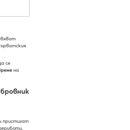
твяват
 хърватския
да се
време
на
убровник
и пристигат
фериботи,