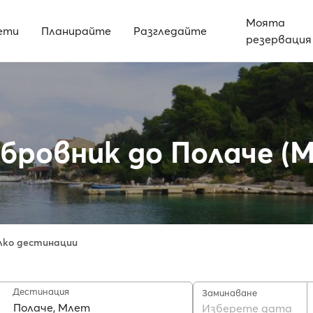
Моята
ети
Планирайте
Разгледайте
резервация
ровник до Полаче (
лко дестинации
Дестинация
Заминаване
Изберете дата