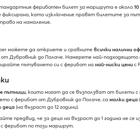
стандартния фериботен билет за маршрута е около
10
е фиксирана, като изключение правят билетите за пъ
право на намаление.
pper можете да откриете и сравните
всички налични о
от Дубровник до Полаче. Намерете най-подходящото
анирайте пътуването си с ферибот на
най-ниски цени
с 
ки
е пътници
, които могат да се възползват от билети с
ето с ферибот от Дубровник до Полаче, са
малки деца
 и
деца
(на възраст до 12 години).
майте предвид, че за деца на възраст до 1 година не се 
 с ферибот по този маршрут.