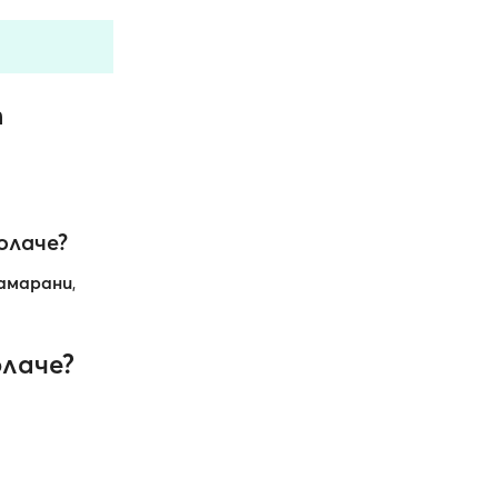
т
олаче?
амарани
,
лаче?