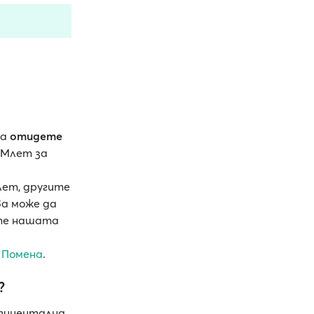
да
отидете
 Млет за
ет, другите
а може да
йте нашата
 Помена
.
?
тинентална