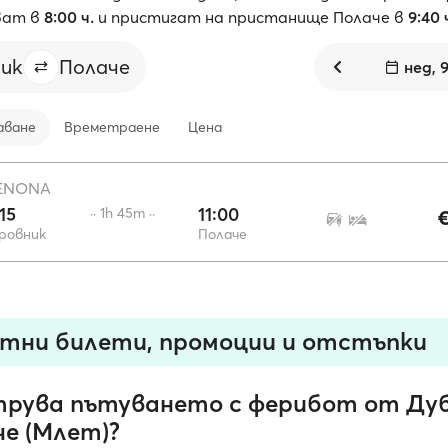
ват в
8:00 ч.
и пристигат на пристанище Полаче в
9:40 
ик
Полаче
нед, 
аване
Времетраене
Цена
ENONA
15
11:00
·· 1h 45m ··
€
ровник
Полаче
тни билети, промоции и отстъпки
трува пътуването с ферибот от Ду
че (Млет)?