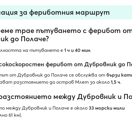
ация за фериботния маршрут
реме трае пътуването с ферибот о
ик до Полаче?
лността на пътуването е
1 ч и 40 мин
.
сокоскоростен ферибот от Дубровник до П
ът от Дубровник до Полаче се обслужва от
бързи кат
ават разстоянието до остров Млет за около
1,5 ч
.
 разстоянието между Дубровник и По
о между Дубровник и Полаче е около
33 морски мили
но 61 км).