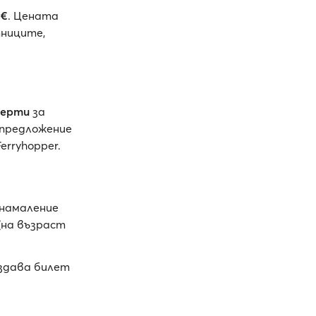
 €
. Цената
тниците,
ферти
за
 предложение
Ferryhopper.
 намаление
(на възраст
издава билет