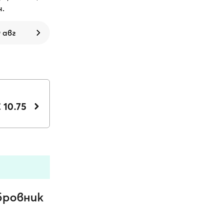
ч.
9 авг
 10.75
бровник