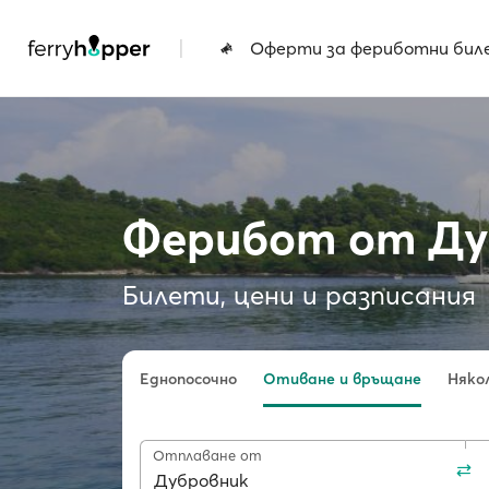
|
Оферти за фериботни бил
Ферибот от Дуб
Билети, цени и разписания
Еднопосочно
Отиване и връщане
Няко
Отплаване от