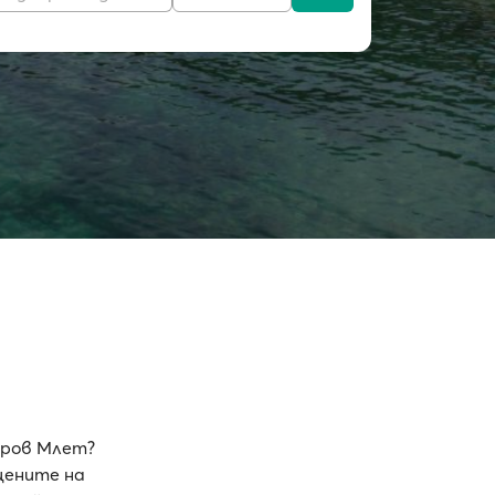
тров Млет?
цените на