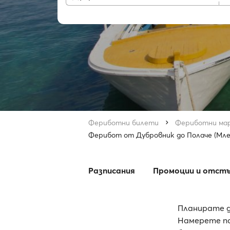
Фериботни билети
Фериботни ма
Ферибот от Дубровник до Полаче (Мл
Разписания
Промоции и отст
Планирате д
Намерете по