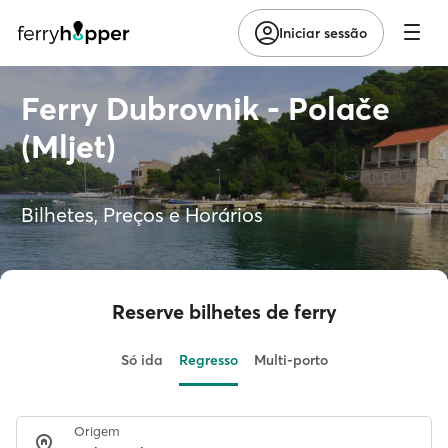
Iniciar sessão
Ferry Dubrovnik - Polače
(Mljet)
Bilhetes, Preços e Horários
Reserve bilhetes de ferry
Só ida
Regresso
Multi-porto
Origem