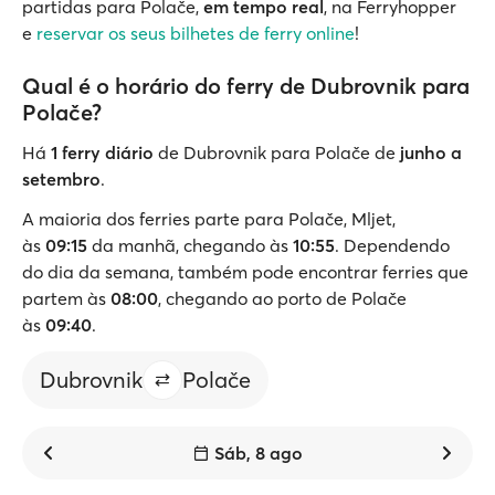
partidas para Polače,
em tempo real
, na Ferryhopper
e
reservar os seus bilhetes de ferry online
!
Qual é o horário do ferry de Dubrovnik para
Polače?
Há
1 ferry diário
de Dubrovnik para Polače de
junho a
setembro
.
A maioria dos ferries parte para Polače, Mljet,
às
09:15
da manhã, chegando às
10:55
. Dependendo
do dia da semana, também pode encontrar ferries que
partem às
08:00
, chegando ao porto de Polače
às
09:40
.
Dubrovnik
Polače
Sáb, 8 ago