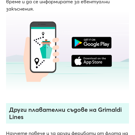
време и да се информирате за евентуални
закъснения.
Други плавателни съдове на Grimaldi
Lines
Научете повече и за други фериботи от флота на