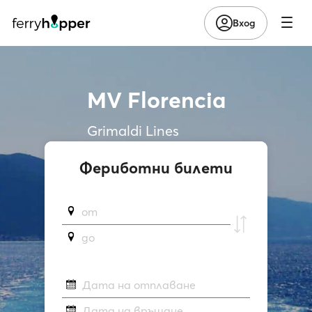
Вход
MV Florencia
Grimaldi Lines
Фериботни билети
от
до
Дата на отплаване
Дата на връщане