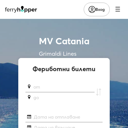
Вход
MV Catania
Grimaldi Lines
Фериботни билети
от
до
Дата на отплаване
Дата на връщане