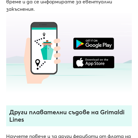
време и да се информирате за евентуални
закъснения.
Други плавателни съдове на Grimaldi
Lines
Научете повече и за други фериботи от флота на