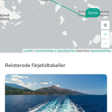
Syros
Leaflet
|
OpenFreeMap
© OpenMapTiles
Data from
OpenStreetMap
Relaterade färjetidtabeller