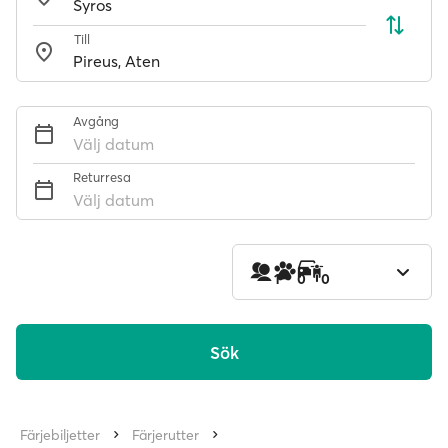
Till
Avgång
Välj datum
Returresa
Välj datum
1
0
0
Sök
Färjebiljetter
Färjerutter