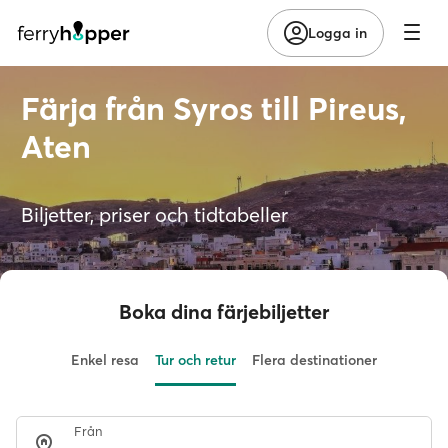
Logga in
Färja från Syros till Pireus,
Aten
Biljetter, priser och tidtabeller
Boka dina färjebiljetter
Enkel resa
Tur och retur
Flera destinationer
Från