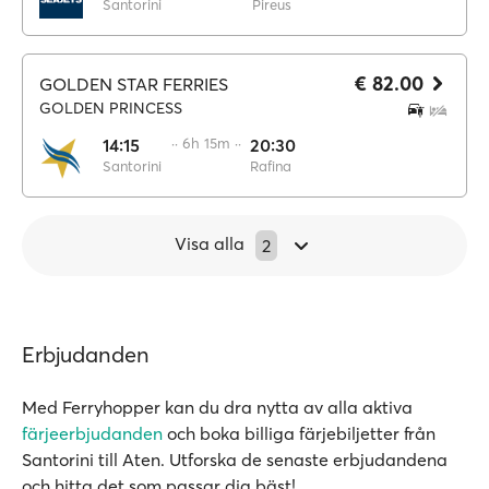
Santorini
Pireus
€ 82.00
GOLDEN STAR FERRIES
GOLDEN PRINCESS
14:15
·· 6h 15m ··
20:30
Santorini
Rafina
Visa alla
2
Erbjudanden
Med Ferryhopper kan du dra nytta av alla aktiva
färjeerbjudanden
och boka billiga färjebiljetter från
Santorini till Aten. Utforska de senaste erbjudandena
och hitta det som passar dig bäst!