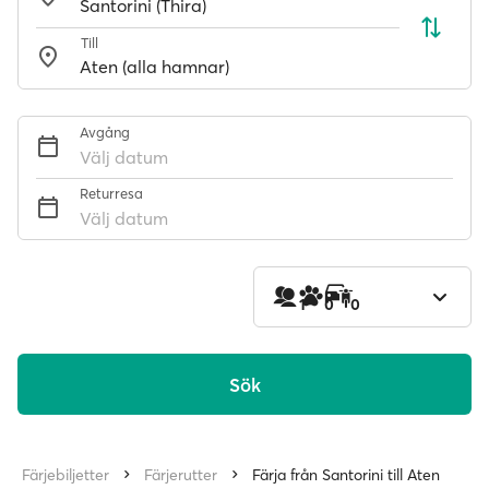
Till
Avgång
Välj datum
Returresa
Välj datum
1
0
0
Sök
Färjebiljetter
Färjerutter
Färja från Santorini till Aten