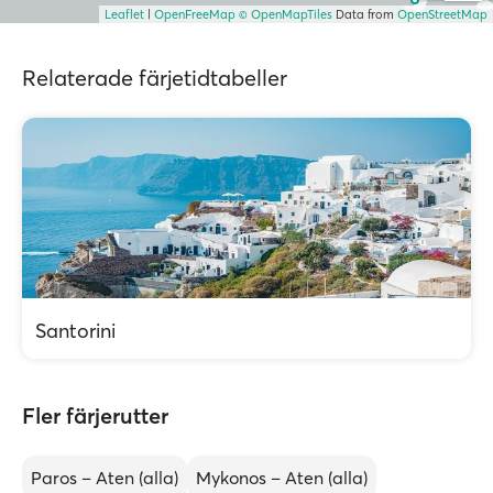
Leaflet
|
OpenFreeMap
© OpenMapTiles
Data from
OpenStreetMap
Relaterade färjetidtabeller
Santorini
Fler färjerutter
Paros – Aten (alla)
Mykonos – Aten (alla)