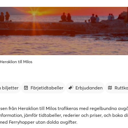
Heraklion till Milos
 biljetter
Färjetidtabeller
Erbjudanden
Ruttk
lsen från Heraklion till Milos trafikeras med regelbundna avg
formation, jämför tidtabeller, rederier och priser, och boka d
r med Ferryhopper utan dolda avgifter.