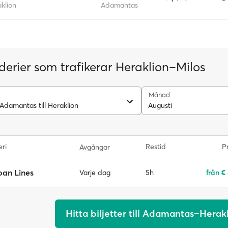
klion
Adamantas
derier som trafikerar Heraklion–Milos
Månad
 Adamantas till Heraklion
Augusti
eri
Restid
Pr
Avgångar
oan Lines
5h
från €
Varje dag
Hitta biljetter till Adamantas–Herak