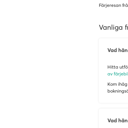
Färjeresan frå
Vanliga f
Vad händ
Hitta utf
av färjebi
Kom ihåg 
bokningsän
Vad händ