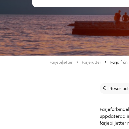
Färjebiljetter
Färjerutter
Färja från 
Resor och
Färjeförbinde
uppdaterad in
färjebiljette