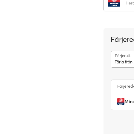
Hera
Färjere
Färjerutt
Färja från
Färjered
Min