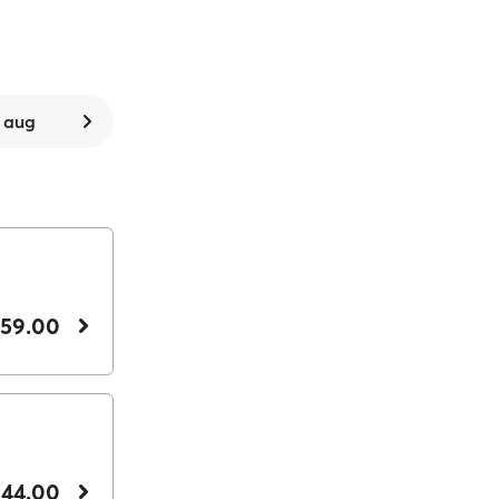
9 aug
 59.00
 44.00