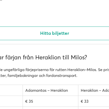
Hitta biljetter
r färjan från Heraklion till Milos?
de ungefärliga färjepriserna för rutten Heraklion–Milos. Se pri
tter, familjebokningar och fordonstransport.
Adamantas – Heraklion
Heraklion – A
€ 35
€ 33