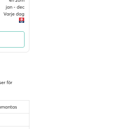
4h 20m
jan ‐ dec
Varje dag
ser för
damantas