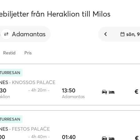
biljetter från Heraklion till Milos
n
Adamantas
sön, 
Restid
Pris
ETURRESAN
NES
·
KNOSSOS PALACE
:30
13:50
·· 4h 20m ··
€
klion
Adamantas
ETURRESAN
NES
·
FESTOS PALACE
00
01:40
·· 4h 40m ··
€