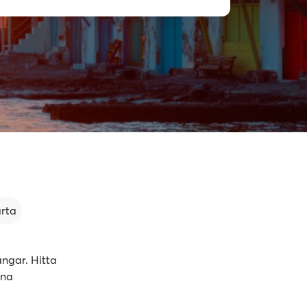
arta
ångar. Hitta
ina