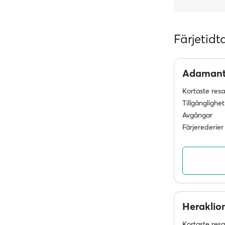
Färjetidt
Adaman
Kortaste res
Tillgänglighet
Avgångar
Färjerederier
Heraklio
Kortaste res