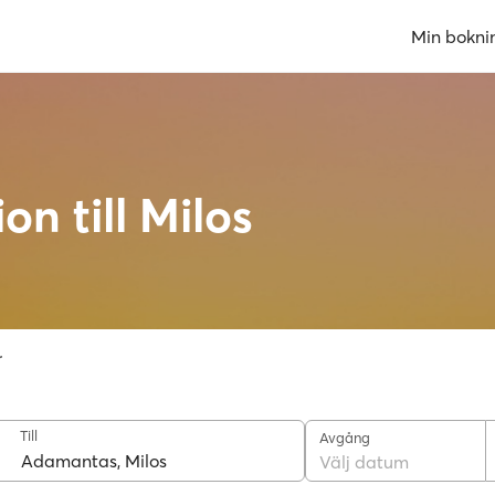
Min bokni
on till Milos
r
Till
Avgång
Välj datum