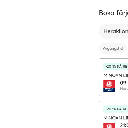
Boka färje
Heraklio
Avgångstid
-20 % PÅ R
MINOAN LI
09
Hera
-20 % PÅ R
MINOAN LI
21: