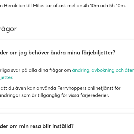
n Heraklion till Milos tar oftast mellan 4h 10m och 5h 10m.
rågor
er om jag behöver ändra mina färjebiljetter?
örliga svar på alla dina frågor om
ändring, avbokning och åte
ljetter
.
att du även kan använda Ferryhoppers onlinetjänst för
dringar som är tillgänglig för vissa färjerederier.
er om min resa blir inställd?