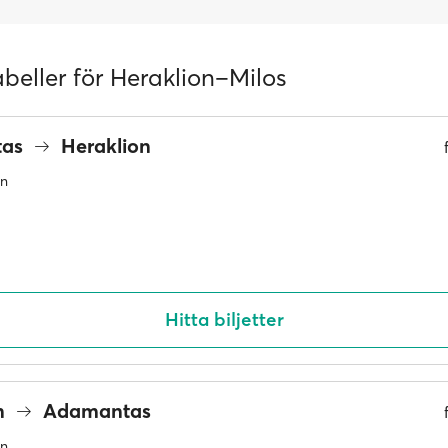
abeller för Heraklion–Milos
tas
Heraklion
an
Hitta biljetter
n
Adamantas
an