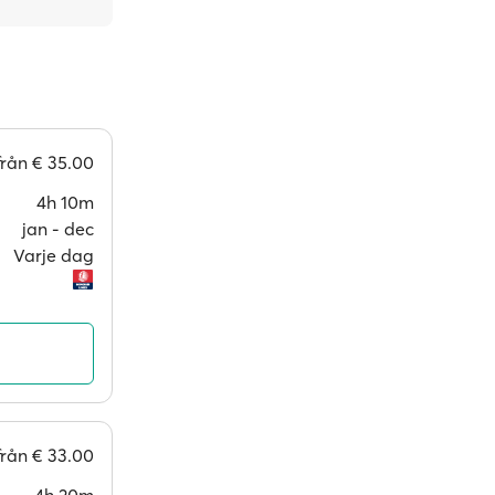
från
€ 35.00
4h 10m
jan ‐ dec
Varje dag
från
€ 33.00