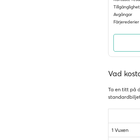
Tillgänglighet
Avgångar
Färjerederier
Vad kosta
Ta en titt på 
standardbilje
1 Vuxen