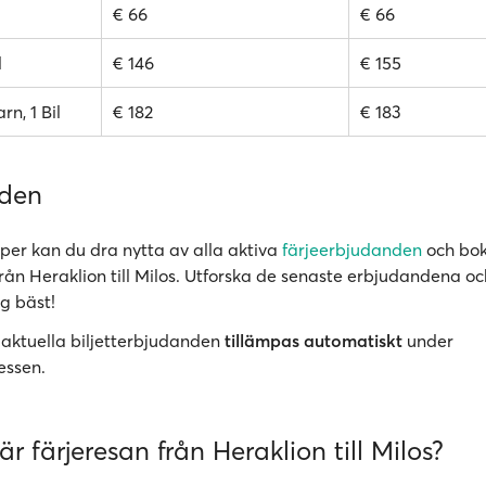
€ 66
€ 66
l
€ 146
€ 155
rn, 1 Bil
€ 182
€ 183
nden
er kan du dra nytta av alla aktiva
färjeerbjudanden
och bok
 från Heraklion till Milos. Utforska de senaste erbjudandena oc
g bäst!
 aktuella biljetterbjudanden
tillämpas automatiskt
under
essen.
är färjeresan från Heraklion till Milos?