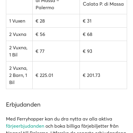
di Massa –
Calata P. di Massa
Palermo
1 Vuxen
€ 28
€ 31
2 Vuxna
€ 56
€ 68
2 Vuxna,
€ 77
€ 93
1 Bil
2 Vuxna,
2 Barn, 1
€ 225.01
€ 201.73
Bil
Erbjudanden
Med Ferryhopper kan du dra nytta av alla aktiva
färjeerbjudanden
och boka billiga färjebiljetter från