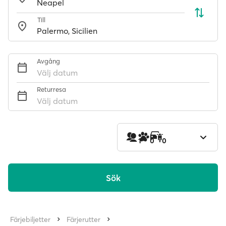
Till
Avgång
Välj datum
Returresa
Välj datum
1
0
0
Sök
Färjebiljetter
Färjerutter