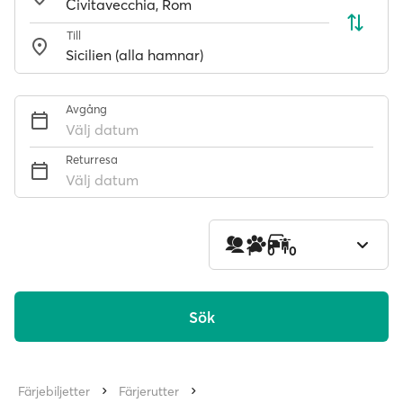
Till
Avgång
Välj datum
Returresa
Välj datum
1
0
0
Sök
Färjebiljetter
Färjerutter