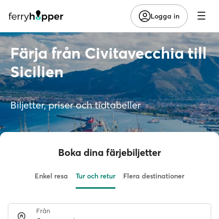
Logga in
Färja från Civitavecchia till
Sicilien
Biljetter, priser och tidtabeller
Boka dina färjebiljetter
Enkel resa
Tur och retur
Flera destinationer
Från