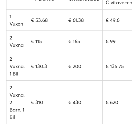
Civitavecchia
1
€ 53.68
€ 61.38
€ 49.6
Vuxen
2
€ 115
€ 165
€ 99
Vuxna
2
Vuxna,
€ 130.3
€ 200
€ 135.75
1 Bil
2
Vuxna,
2
€ 310
€ 430
€ 620
Barn, 1
Bil