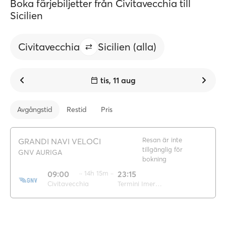
Boka färjebiljetter från Civitavecchia till
Sicilien
Civitavecchia
Sicilien (alla)
tis, 11 aug
Avgångstid
Restid
Pris
Resan är inte
GRANDI NAVI VELOCI
tillgänglig för
GNV AURIGA
bokning
09:00
·· 14h 15m ··
23:15
Civitavecchia
Termini Imerese