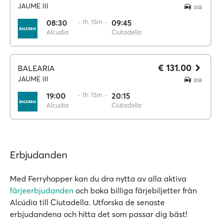
JAUME III
08:30
·· 1h 15m ··
09:45
Alcudia
Ciutadella
€ 131.00
BALEARIA
JAUME III
19:00
·· 1h 15m ··
20:15
Alcudia
Ciutadella
Erbjudanden
Med Ferryhopper kan du dra nytta av alla aktiva
färjeerbjudanden
och boka billiga färjebiljetter från
Alcúdia till Ciutadella. Utforska de senaste
erbjudandena och hitta det som passar dig bäst!