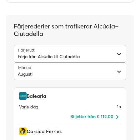
Färjerederier som trafikerar Alcúdia–
Ciutadella
Färjerutt
Färja från Alcudia till Ciutadella
Månad
Augusti
Balearia
1h
Varje dag
Biljetter från € 112.00
Corsica Ferries