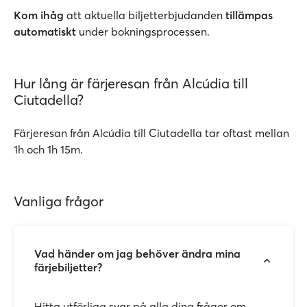
Kom ihåg
att aktuella biljetterbjudanden
tillämpas
automatiskt
under bokningsprocessen.
Hur lång är färjeresan från Alcúdia till
Ciutadella?
Färjeresan från Alcúdia till Ciutadella tar oftast mellan
1h och 1h 15m.
Vanliga frågor
Vad händer om jag behöver ändra mina
färjebiljetter?
Hitta utförliga svar på alla dina frågor om