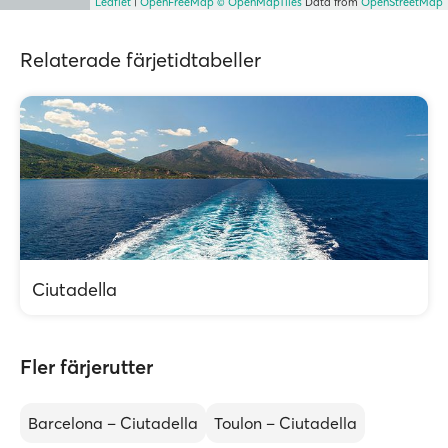
Leaflet
|
OpenFreeMap
© OpenMapTiles
Data from
OpenStreetMap
Relaterade färjetidtabeller
Ciutadella
Fler färjerutter
Barcelona – Ciutadella
Toulon – Ciutadella