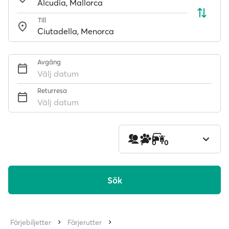
Till
Avgång
Välj datum
Returresa
Välj datum
1
0
0
Sök
Färjebiljetter
Färjerutter