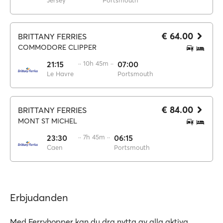
Jersey
Portsmouth
€ 64.00
BRITTANY FERRIES
COMMODORE CLIPPER
21:15
·· 10h 45m ··
07:00
Le Havre
Portsmouth
€ 84.00
BRITTANY FERRIES
MONT ST MICHEL
23:30
·· 7h 45m ··
06:15
Caen
Portsmouth
Erbjudanden
Med Ferryhopper kan du dra nytta av alla aktiva