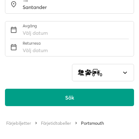
Till
Avgång
Välj datum
Returresa
Välj datum
1
0
0
Sök
Färjebiljetter
Färjetidtabeller
Portsmouth