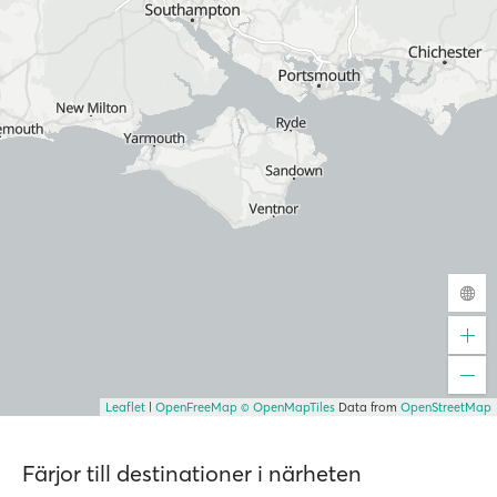
Leaflet
|
OpenFreeMap
© OpenMapTiles
Data from
OpenStreetMap
Färjor till destinationer i närheten