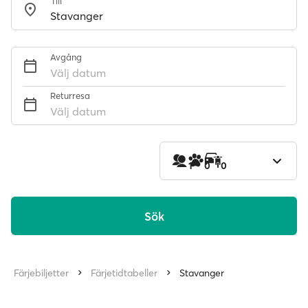
Till
Avgång
Välj datum
Returresa
Välj datum
1
0
0
Sök
Färjebiljetter
Färjetidtabeller
Stavanger