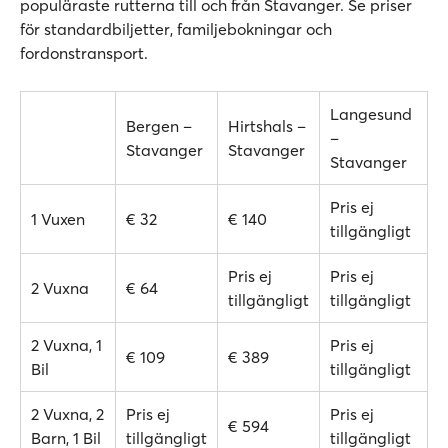
populäraste rutterna till och från Stavanger. Se priser
för standardbiljetter, familjebokningar och
fordonstransport.
Langesund
Bergen –
Hirtshals –
–
Stavanger
Stavanger
Stavanger
Pris ej
1 Vuxen
€ 32
€ 140
tillgängligt
Pris ej
Pris ej
2 Vuxna
€ 64
tillgängligt
tillgängligt
2 Vuxna, 1
Pris ej
€ 109
€ 389
Bil
tillgängligt
2 Vuxna, 2
Pris ej
Pris ej
€ 594
Barn, 1 Bil
tillgängligt
tillgängligt