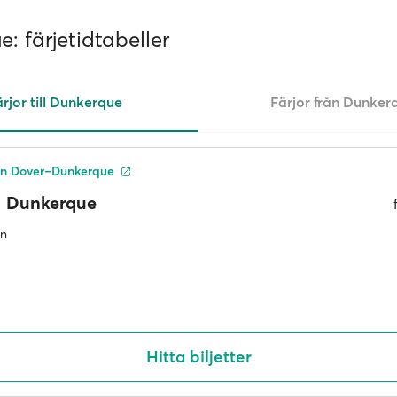
: färjetidtabeller
rjor till Dunkerque
Färjor från Dunker
en Dover–Dunkerque
Dunkerque
an
Hitta biljetter