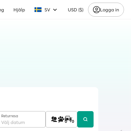
ng
Hjälp
SV
USD ($)
Logga in
Returresa
1
0
0
Välj datum