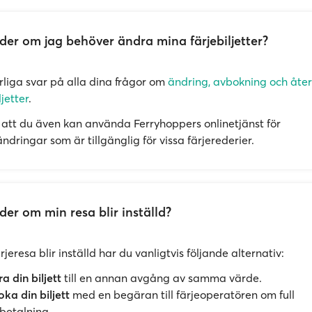
er om jag behöver ändra mina färjebiljetter?
örliga svar på alla dina frågor om
ändring, avbokning och åte
ljetter
.
att du även kan använda Ferryhoppers onlinetjänst för
dringar som är tillgänglig för vissa färjerederier.
er om min resa blir inställd?
jeresa blir inställd har du vanligtvis följande alternativ:
a din biljett
till en annan avgång av samma värde.
ka din biljett
med en begäran till färjeoperatören om full
betalning.