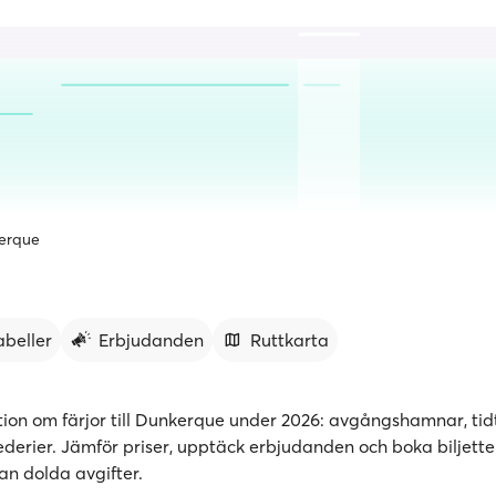
erque
abeller
Erbjudanden
Ruttkarta
tion om färjor till Dunkerque under 2026: avgångshamnar, tidt
ederier. Jämför priser, upptäck erbjudanden och boka biljetter 
n dolda avgifter.