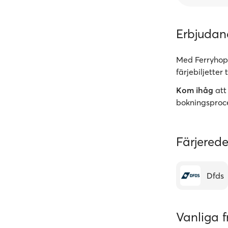
Erbjuda
Med Ferryhopp
färjebiljetter 
Kom ihåg
att
bokningsproc
Färjerede
Dfds
Vanliga f