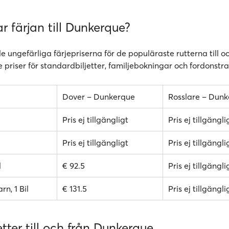
r färjan till Dunkerque?
de ungefärliga färjepriserna för de populäraste rutterna till o
 priser för standardbiljetter, familjebokningar och fordonstra
Dover – Dunkerque
Rosslare – Dun
Pris ej tillgängligt
Pris ej tillgängli
Pris ej tillgängligt
Pris ej tillgängli
l
€ 92.5
Pris ej tillgängli
rn, 1 Bil
€ 131.5
Pris ej tillgängli
etter till och från Dunkerque