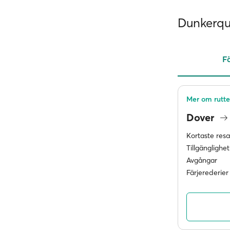
Dunkerque
Fä
Mer om rutt
Dover
Kortaste res
Tillgänglighet
Avgångar
Färjerederier