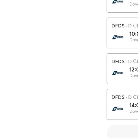
Dov
DFDS
·
D C
10:
Dov
DFDS
·
D C
12:
Dov
DFDS
·
D C
14:
Dov