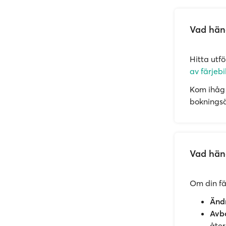
Vad händ
Hitta utf
av färjebi
Kom ihåg 
bokningsän
Vad händ
Om din fär
Ändr
Avbo
åter