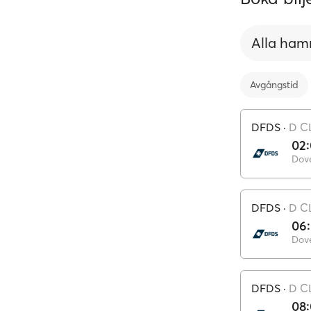
Alla ham
Avgångstid
DFDS
·
D C
02
Dov
DFDS
·
D C
06
Dov
DFDS
·
D C
08