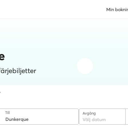
Min bokni
e
rjebiljetter
r
Till
Avgång
Välj datum