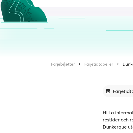
Färjebiljetter
Färjetidtabeller
Dunk
Färjetidt
Hitta informa
restider och r
Dunkerque uta