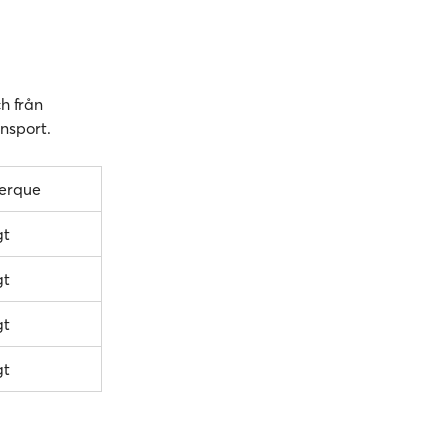
ch från
nsport.
kerque
gt
gt
gt
gt