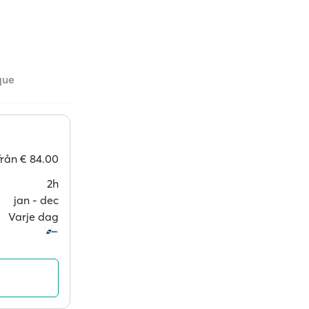
que
från
€ 84.00
2h
jan ‐ dec
Varje dag