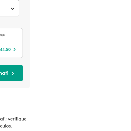
eço
 44.50
nafi
fi; verifique
culos.