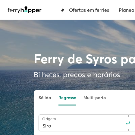
|
Ofertas em ferries
Planea
Ferry de Syros p
Bilhetes, preços e horários
Só ida
Regresso
Multi-porto
Origem