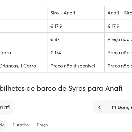
Siro – Anafi
Anafi – Sir
€ 17.9
€ 17.9
€ 87
Preço não 
 Carro
€ 174
Preço não 
 Crianças, 1 Carro
Preço não disponível
Preço não 
bilhetes de barco de Syros para Anafi
nafi
Dom, 
ida
Duração
Preço