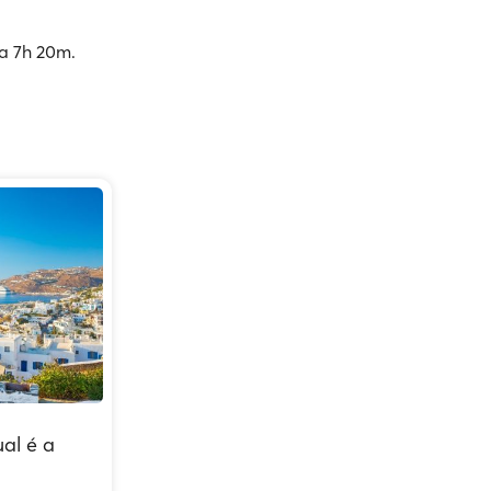
a 7h 20m.
al é a