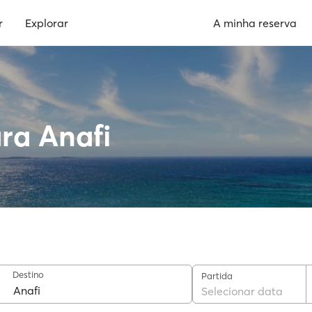
r
Explorar
A minha reserva
ara Anafi
Destino
Partida
Selecionar data