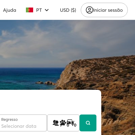
Ajuda
PT
USD ($)
Iniciar sessão
Regresso
1
0
0
Selecionar data