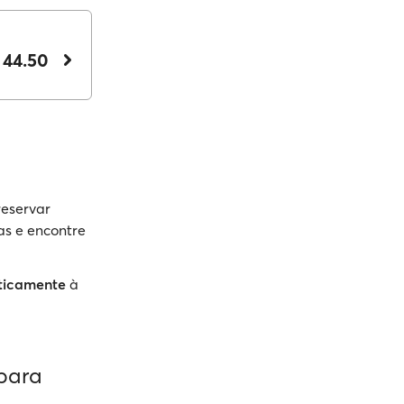
 44.50
reservar
as e encontre
ticamente
à
para