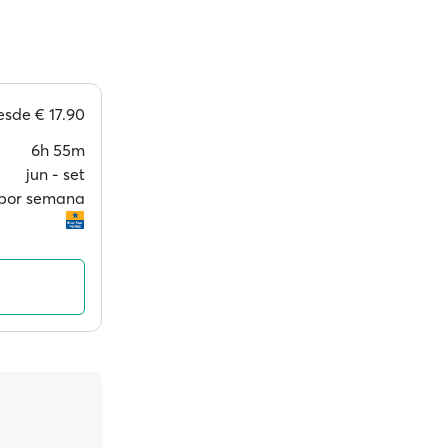
esde
€ 17.90
6h 55m
jun ‐ set
s por semana