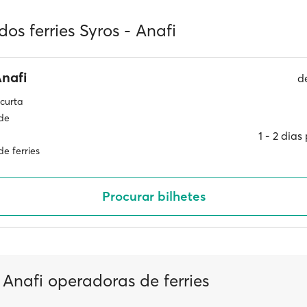
dos ferries Syros - Anafi
nafi
d
curta
ade
1 ‐ 2 dia
e ferries
Procurar bilhetes
 Anafi operadoras de ferries