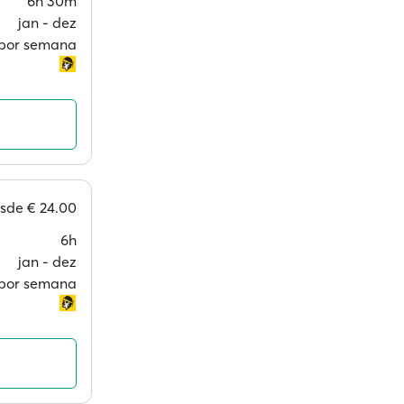
6h 30m
jan ‐ dez
s por semana
esde
€ 24.00
6h
jan ‐ dez
s por semana