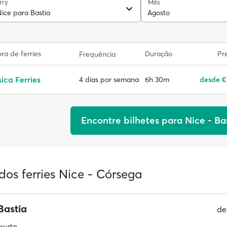
rry
Mês
Nice para Bastia
Agosto
a de ferries
Duração
Pr
Frequência
ica Ferries
6h 30m
desde €
4 dias por semana
Encontre bilhetes para Nice - Ba
dos ferries Nice - Córsega
Bastia
de
curta