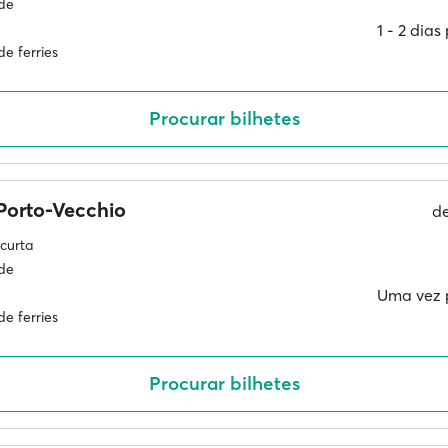
ade
1 ‐ 2 dia
e ferries
Procurar bilhetes
Porto-Vecchio
d
curta
ade
Uma vez 
e ferries
Procurar bilhetes