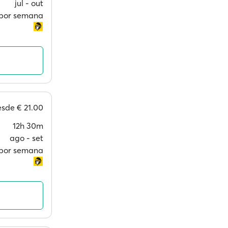
jul ‐ out
s por semana
esde
€ 21.00
12h 30m
ago ‐ set
por semana