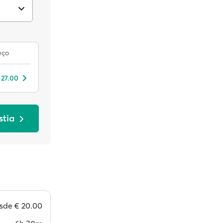
eço
 27.00
stia
sde
€ 20.00