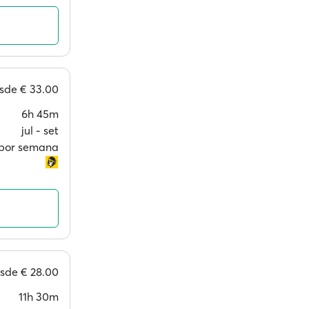
sde
€ 33.00
6h 45m
jul ‐ set
s por semana
esde
€ 28.00
11h 30m