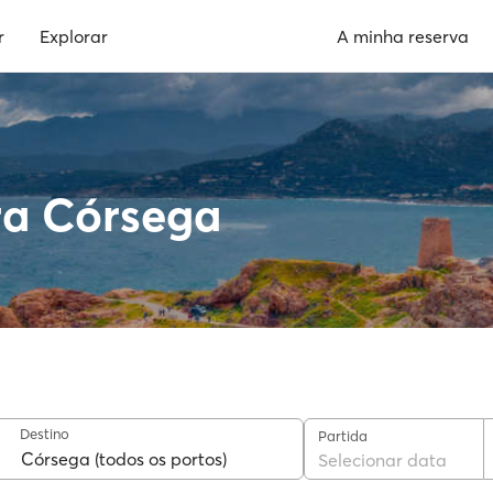
r
Explorar
A minha reserva
ra Córsega
Destino
Partida
Selecionar data