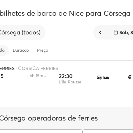
 bilhetes de barco de Nice para Córsega
Córsega (todos)
Sáb, 
ida
Duração
Preço
ERRIES
·
CORSICA FERRIES
15
22:30
·· 6h 15m ··
€
e
L'Île-Rousse
 Córsega operadoras de ferries