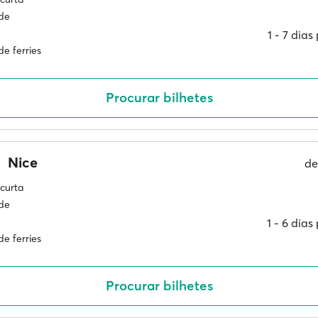
ade
1 ‐ 7 dia
e ferries
Procurar bilhetes
Nice
d
curta
ade
1 ‐ 6 dia
e ferries
Procurar bilhetes