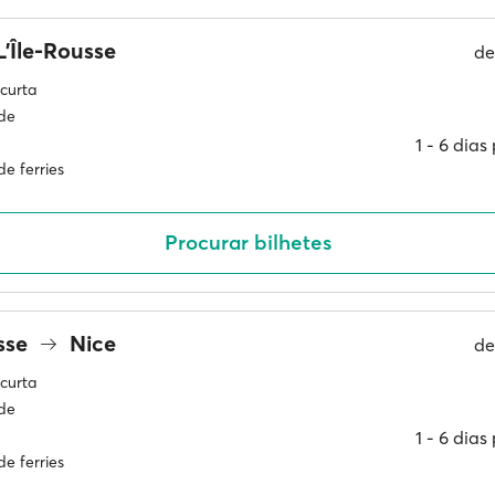
'Île-Rousse
d
curta
ade
1 ‐ 6 dia
e ferries
Procurar bilhetes
usse
Nice
d
curta
ade
1 ‐ 6 dia
e ferries