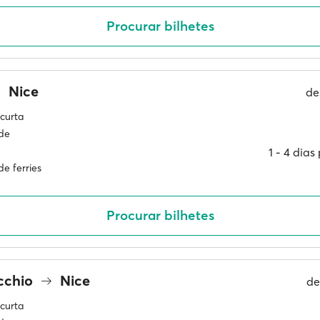
Procurar bilhetes
Nice
de
curta
ade
1 ‐ 4 dia
e ferries
Procurar bilhetes
cchio
Nice
d
curta