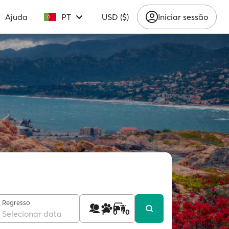
Ajuda
PT
USD ($)
Iniciar sessão
Regresso
1
0
0
Selecionar data