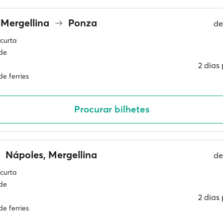
 Mergellina
Ponza
d
curta
ade
2 dias
e ferries
Procurar bilhetes
Nápoles, Mergellina
d
curta
ade
2 dias
e ferries