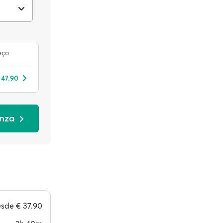
eço
 47.90
onza
esde
€ 37.90