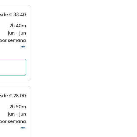
esde
€ 33.40
2h 40m
jun ‐ jun
 por semana
esde
€ 28.00
2h 50m
jun ‐ jun
 por semana