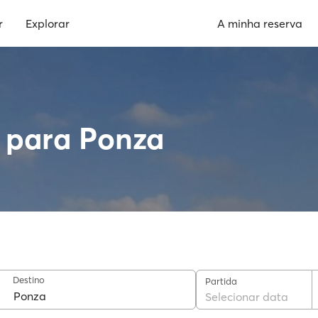
r
Explorar
A minha reserva
 para Ponza
Destino
Partida
Selecionar data