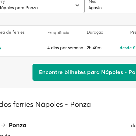
rry
Mês
Nápoles para Ponza
Agosto
a de ferries
Duração
Pr
Frequência
v
2h 40m
desde €
4 dias por semana
Encontre bilhetes para Nápoles - P
dos ferries Nápoles - Ponza
Ponza
d
curta