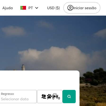
Ajuda
PT
USD ($)
Iniciar sessão
Regresso
1
0
0
Selecionar data