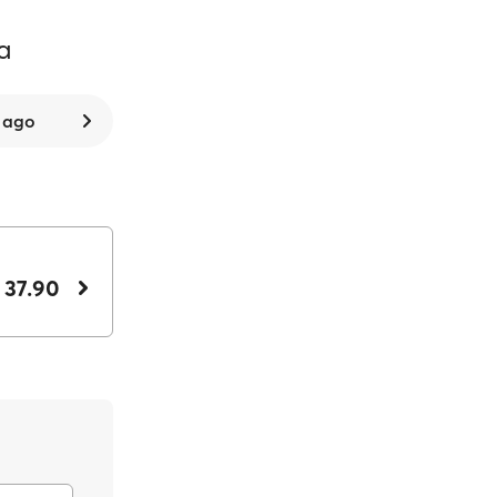
a
7 ago
 37.90