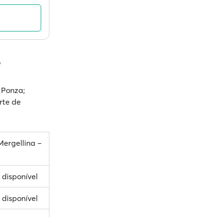
?
 Ponza;
rte de
Mergellina –
 disponível
 disponível