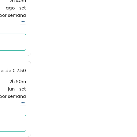
2h 40m
ago ‐ set
s por semana
desde
€ 7.50
2h 50m
jun ‐ set
s por semana