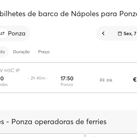
 bilhetes de barco de Nápoles para Ponz
Ponza
Sex, 
ida
Duração
Preço
V HSC IP
10
17:50
·· 2h 40m ··
€
oles
Ponza
s - Ponza operadoras de ferries