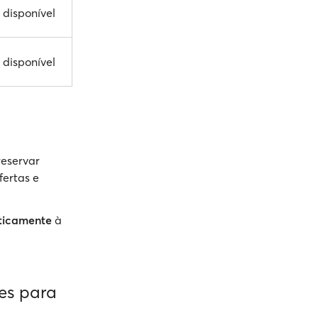
 disponível
 disponível
reservar
fertas e
ticamente
à
es para