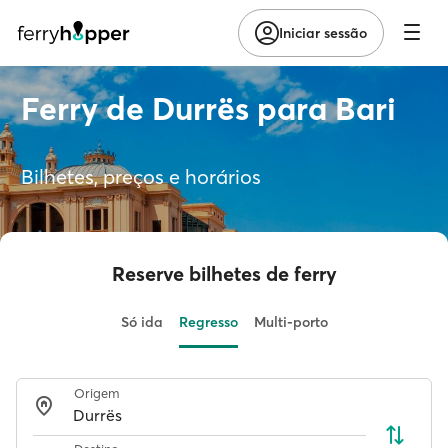
Iniciar sessão
Ferry de Durrës para Bari
Bilhetes, preços e horários
Reserve bilhetes de ferry
Só ida
Regresso
Multi-porto
Origem