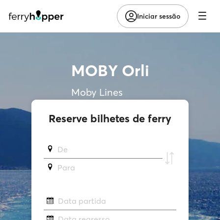
Iniciar sessão
MOBY Orli
Moby Lines
Reserve bilhetes de ferry
De
Para
Data partida
Data regresso