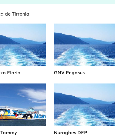
a de Tirrenia:
zo Florio
GNV Pegasus
 Tommy
Nuraghes DEP