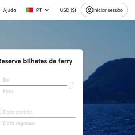
Ajuda
PT
USD ($)
Iniciar sessão
Reserve bilhetes de ferry
De
Para
Data partida
Data regresso