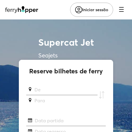
Iniciar sessão
Supercat Jet
Seajets
Reserve bilhetes de ferry
De
Para
Data partida
Data regresso