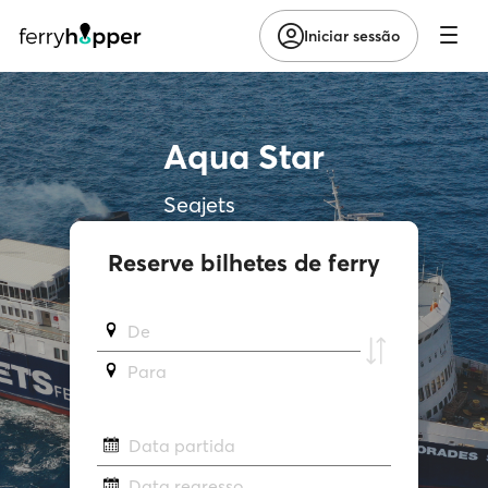
Iniciar sessão
Aqua Star
Seajets
Reserve bilhetes de ferry
De
Para
Data partida
Data regresso